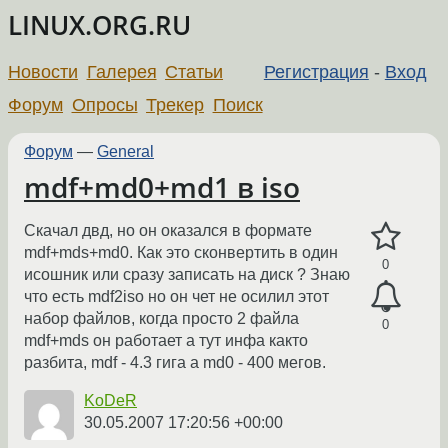
LINUX.ORG.RU
Новости
Галерея
Статьи
Регистрация
-
Вход
Форум
Опросы
Трекер
Поиск
Форум
—
General
mdf+md0+md1 в iso
Скачал двд, но он оказался в формате
mdf+mds+md0. Как это сконвертить в один
0
исошник или сразу записать на диск ? Знаю
что есть mdf2iso но он чет не осилил этот
набор файлов, когда просто 2 файла
0
mdf+mds он работает а тут инфа както
разбита, mdf - 4.3 гига а md0 - 400 мегов.
KoDeR
30.05.2007 17:20:56 +00:00