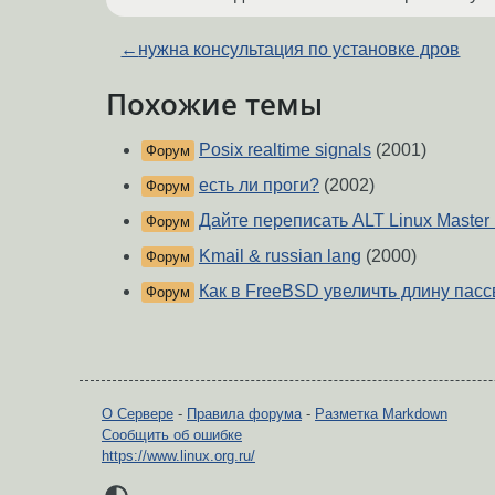
←
нужна консультация по установке дров
Похожие темы
Posix realtime signals
(2001)
Форум
есть ли проги?
(2002)
Форум
Дайте переписать ALT Linux Master
Форум
Kmail & russian lang
(2000)
Форум
Как в FreeBSD увеличть длину пасс
Форум
О Сервере
-
Правила форума
-
Разметка Markdown
Сообщить об ошибке
https://www.linux.org.ru/