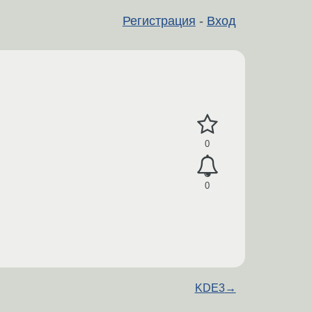
Регистрация
-
Вход
0
0
KDE3
→