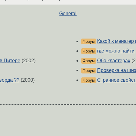
General
Какой x манагер
Форум
где можно найти g
Форум
 в Питере
(2002)
Обо кластерах
(2
Форум
Проверка на шиз
Форум
ворда ??
(2000)
Странное свойст
Форум