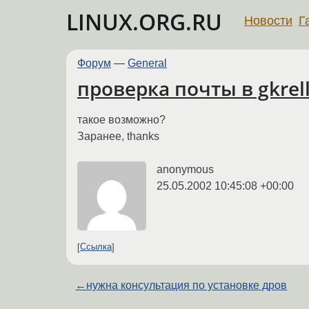
LINUX.ORG.RU
Новости
Г
Форум
—
General
проверка почты в gkrel
такое возможно?
Заранее, thanks
anonymous
25.05.2002 10:45:08 +00:00
Ссылка
←
нужна консультация по установке дров