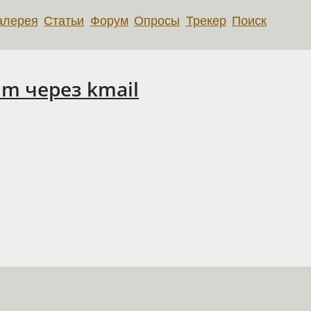
алерея
Статьи
Форум
Опросы
Трекер
Поиск
lm через kmail