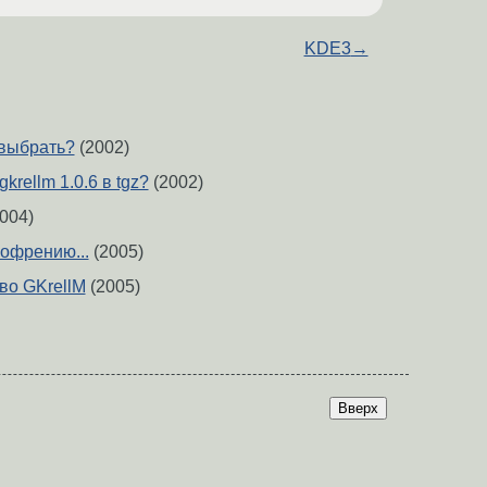
KDE3
→
 выбрать?
(2002)
krellm 1.0.6 в tgz?
(2002)
004)
офрению...
(2005)
во GKrellM
(2005)
Вверх