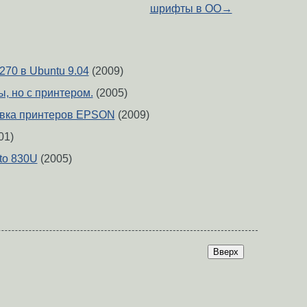
шрифты в ОО
→
270 в Ubuntu 9.04
(2009)
ы, но с принтером.
(2005)
равка принтеров EPSON
(2009)
01)
to 830U
(2005)
Вверх