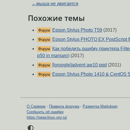
←
мыша не двигается
Похожие темы
Epson Stylus Photo T59
(2017)
Форум
Epson Stylus PHOTO EX PostScript fi
Форум
Как победить ошибку принтера Filter 
Форум
p50 in manjaro)
(2017)
[loroogle]advent aw10 ppd
(2011)
Форум
Epson Stylus Photo 1410 & CentOS 5
Форум
О Сервере
-
Правила форума
-
Разметка Markdown
Сообщить об ошибке
https://www.linux.org.ru/