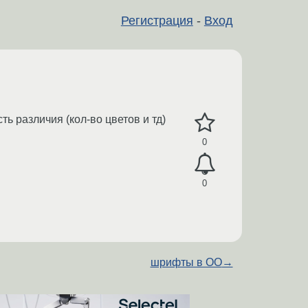
Регистрация
-
Вход
сть различия (кол-во цветов и тд)
0
0
шрифты в ОО
→