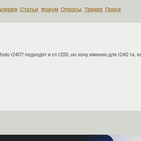
алерея
Статьи
Форум
Опросы
Трекер
Поиск
oto r240? подходят и от r200, но хочу именно для r240 т.к. е