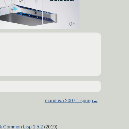
mandriva 2007.1 spring
→
k Common Lisp 1.5.2
(2019)