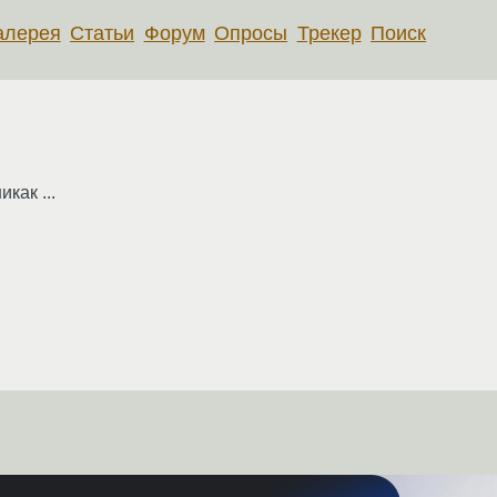
алерея
Статьи
Форум
Опросы
Трекер
Поиск
как ...