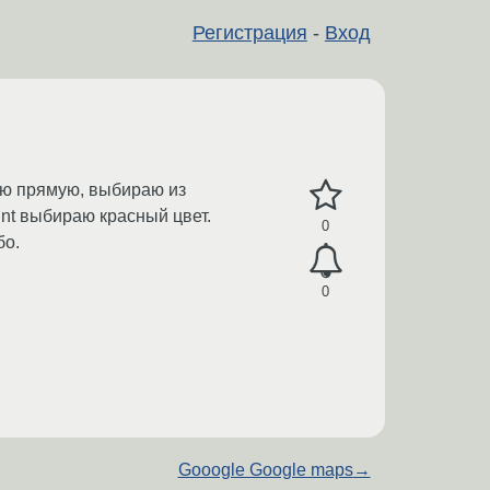
Регистрация
-
Вход
сую прямую, выбираю из
aint выбираю красный цвет.
0
бо.
0
Gooogle Google maps
→