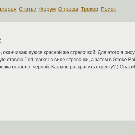
алерея
Статьи
Форум
Опросы
Трекер
Поиск
e
ю, оканчивающуюся красной же стрелочкой. Для этого я ри
Style ставлю End marker в виде стрелочки, а затем в Stroke P
релка остается черной. Как мне раскрасить стрелку?:) Спаси