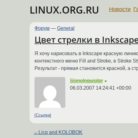
LINUX.ORG.RU
Новости
Г
Форум
—
General
Цвет стрелки в Inkscap
Я хочу нарисовать в Inkscape красную лини
контекстного меню Fill and Stroke, в Stroke 
Результат - прямая становится красной, а ст
SlonoInquisitor
★
06.03.2007 14:24:41 +00:00
Ссылка
←
Licq and KOLOBOK