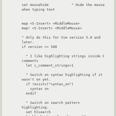
set mousehide           " Hide the mouse 
when typing text

map <S-Insert> <MiddleMouse>

map! <S-Insert> <MiddleMouse>

" Only do this for Vim version 5.0 and 
later.

if version >= 500

  " I like highlighting strings inside C 
comments

  let c_comment_strings=1

  " Switch on syntax highlighting if it 
wasn't on yet.

  if !exists("syntax_on")

    syntax on

  endif

  " Switch on search pattern 
highlighting.

  set hlsearch
