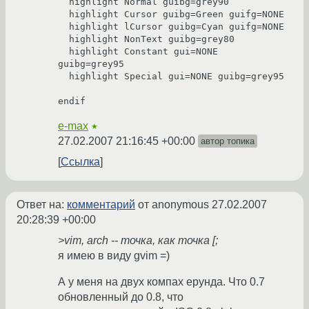
  highlight Normal guibg=grey90

  highlight Cursor guibg=Green guifg=NONE

  highlight lCursor guibg=Cyan guifg=NONE

  highlight NonText guibg=grey80

  highlight Constant gui=NONE 
guibg=grey95

  highlight Special gui=NONE guibg=grey95

e-max
★
27.02.2007 21:16:45 +00:00
автор топика
Ссылка
Ответ на:
комментарий
от anonymous
27.02.2007
20:28:39 +00:00
>vim, arch -- точка, как точка [;
я имею в виду gvim =)
А у меня на двух компах ерунда. Что 0.7
обновленный до 0.8, что