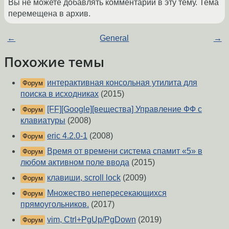
Вы не можете добавлять комментарии в эту тему. Тема
перемещена в архив.
←
General
→
Похожие темы
интерактивная консольная утилита для
Форум
поиска в исходниках
(2015)
[FF][Google][вещества] Управление ФФ с
Форум
клавиатуры
(2008)
eric 4.2.0-1
(2008)
Форум
Время от времени система спамит «5» в
Форум
любом активном поле ввода
(2015)
клавиши, scroll lock
(2009)
Форум
Множество непересекающихся
Форум
прямоугольников.
(2017)
vim, Ctrl+PgUp/PgDown
(2019)
Форум