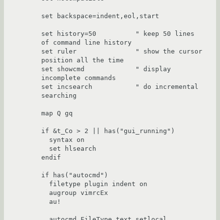
set backspace=indent,eol,start

set history=50          " keep 50 lines 
of command line history

set ruler               " show the cursor 
position all the time

set showcmd             " display 
incomplete commands

set incsearch           " do incremental 
searching

map Q gq

if &t_Co > 2 || has("gui_running")

  syntax on

  set hlsearch

endif

if has("autocmd")

  filetype plugin indent on

  augroup vimrcEx

  au!

  autocmd FileType text setlocal 