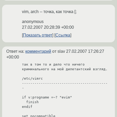
vim, arch -- точка, как точка [;
anonymous
27.02.2007 20:28:39 +00:00
Показать ответ
Ссылка
Ответ на:
комментарий
от slav
27.02.2007 17:26:27
+00:00
так в том то и дело что ничего 
криминального на мой дилетантский взгляд.

/etc/vimrc

-----------------------------------------
-

if v:progname =~? "evim"

  finish

endif

set nocompatible
