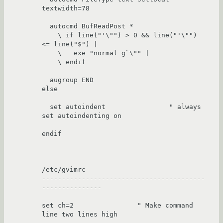
textwidth=78

  autocmd BufReadPost *

    \ if line("'\"") > 0 && line("'\"") 
<= line("$") |

    \   exe "normal g`\"" |

    \ endif

  augroup END

else

  set autoindent                " always 
set autoindenting on

endif 

/etc/gvimrc

-----------------------------------------
---------------

set ch=2                " Make command 
line two lines high
