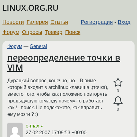
LINUX.ORG.RU
Новости
Галерея
Статьи
Регистрация
-
Вход
Форум
Опросы
Трекер
Поиск
Форум
—
General
переопределение точки в
VIM
Дурацкий вопрос, конечно, но... В виме
который входит в archlinux клавиша .(точка),
0
вместо того, чтобы как положено повторять
предыдущую команду почему-то работает
как / - поиск. Не подскажете, как вправить
0
ему мозги ? :)
e-max
★
27.02.2007 17:09:53 +00:00