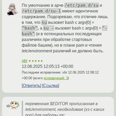
/etc/pam.d/su
По умолчанию в арче
и
/etc/pam.d/su-l
имеют идентичное
содержание. Подозреваю, что отличие лишь
su
в том, что
вызовет bash с argv[0] =
"bash"
su -
"-
, а
вызовет bash с argv[0] =
bash"
(и в потенциальных последующих
различиях при обработке стартовых
файлов башем), но в плане pam и чтения
/etc/environment различий не должно быть.
vbr
★★★★★
12.06.2025 12:05:13 +00:00
Последнее исправление: vbr
12.06.2025 12:08:12
+00:00
(всего
исправлений: 3
)
Ответить
Ссылка
переменная $EDITOR прописанная в
/etc/environment, необходимая (хз с каких
пор) для работы mc