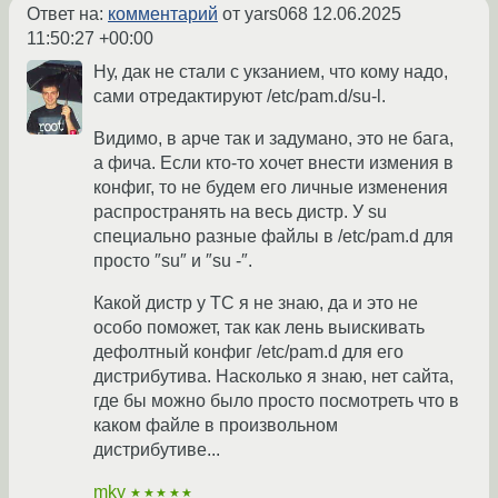
Ответ на:
комментарий
от yars068
12.06.2025
11:50:27 +00:00
Ну, дак не стали с укзанием, что кому надо,
сами отредактируют /etc/pam.d/su-l.
Видимо, в арче так и задумано, это не бага,
а фича. Если кто-то хочет внести измения в
конфиг, то не будем его личные изменения
распространять на весь дистр. У su
специально разные файлы в /etc/pam.d для
просто ″su″ и ″su -″.
Какой дистр у ТС я не знаю, да и это не
особо поможет, так как лень выискивать
дефолтный конфиг /etc/pam.d для его
дистрибутива. Насколько я знаю, нет сайта,
где бы можно было просто посмотреть что в
каком файле в произвольном
дистрибутиве...
mky
★★★★★