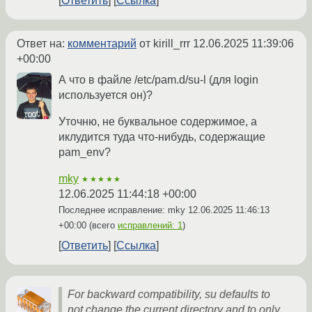
Ответить
Ссылка
Ответ на:
комментарий
от kirill_rrr
12.06.2025 11:39:06
+00:00
А что в файле /etc/pam.d/su-l (для login
используется он)?
Уточню, не буквальное содержимое, а
иклудится туда что-нибудь, содержащие
pam_env?
mky
★★★★★
12.06.2025 11:44:18 +00:00
Последнее исправление: mky
12.06.2025 11:46:13
+00:00
(всего
исправлений: 1
)
Ответить
Ссылка
For backward compatibility, su defaults to
not change the current directory and to only