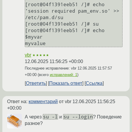
[root@04f1391eeb51 /]# echo 
'session required pam_env.so' >> 
/etc/pam.d/su

[root@04f1391eeb51 /]# su

[root@04f1391eeb51 /]# echo 
$myvar

vbr
★★★★★
12.06.2025 11:56:25 +00:00
Последнее исправление: vbr
12.06.2025 11:57:57
+00:00
(всего
исправлений: 1
)
Ответить
Показать ответ
Ссылка
Ответ на:
комментарий
от vbr
12.06.2025 11:56:25
+00:00
su -l
su --login
А через
и
? Поведение
разное?