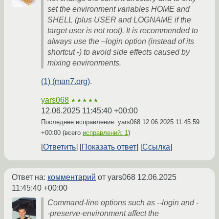
set the environment variables HOME and
SHELL (plus USER and LOGNAME if the
target user is not root). It is recommended to
always use the –login option (instead of its
shortcut -) to avoid side effects caused by
mixing environments.
(1) (man7.org)
.
yars068
★★★★★
12.06.2025 11:45:40 +00:00
Последнее исправление: yars068
12.06.2025 11:45:59
+00:00
(всего
исправлений: 1
)
Ответить
Показать ответ
Ссылка
Ответ на:
комментарий
от yars068
12.06.2025
11:45:40 +00:00
Command-line options such as --login and -
-preserve-environment affect the