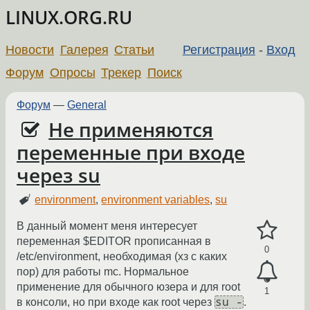
LINUX.ORG.RU
Новости
Галерея
Статьи
Регистрация
-
Вход
Форум
Опросы
Трекер
Поиск
Форум
—
General
Не применяются
переменные при входе
через su
environment
,
environment variables
,
su
В данный момент меня интересует
переменная $EDITOR прописанная в
0
/etc/environment, необходимая (хз с каких
пор) для работы mc. Нормальное
применение для обычного юзера и для root
1
su -
в консоли, но при входе как root через
.