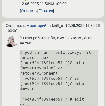
12.06.2025 11:56:03 +00:00
Ответить
Ссылка
Ответ на:
комментарий
от kirill_rrr
12.06.2025 11:39:06
+00:00
У меня работает. Видимо ты что-то делаешь
не так.
% podman run --pull=always -it --
rm archlinux

[root@04f1391eeb51 /]# echo 
'myvar=myvalue' >> 
/etc/environment

[root@04f1391eeb51 /]# su

[root@04f1391eeb51 /]# echo 
$myvar

[root@04f1391eeb51 /]# exit

exit
