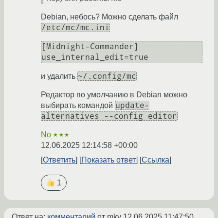
Debian, небось? Можно сделать файл
/etc/mc/mc.ini
[Midnight-Commander]

~/.config/mc
и удалить
Редактор по умолчанию в Debian можно
update-
выбирать командой
alternatives --config editor
No
★★★
12.06.2025 12:14:58 +00:00
Ответить
Показать ответ
Ссылка
1
Ответ на:
комментарий
от mky
12.06.2025 11:47:50