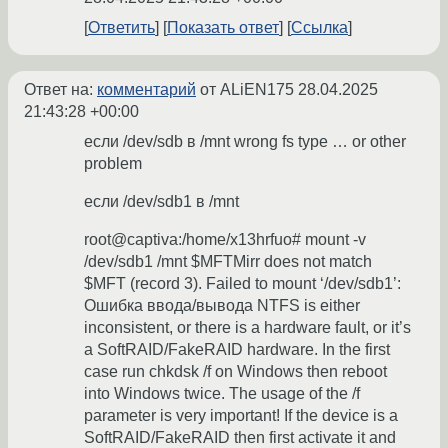
Ответить
Показать ответ
Ссылка
Ответ на:
комментарий
от ALiEN175
28.04.2025
21:43:28 +00:00
если /dev/sdb в /mnt wrong fs type … or other
problem
если /dev/sdb1 в /mnt
root@captiva:/home/x13hrfuo# mount -v
/dev/sdb1 /mnt $MFTMirr does not match
$MFT (record 3). Failed to mount ‘/dev/sdb1’:
Ошибка ввода/вывода NTFS is either
inconsistent, or there is a hardware fault, or it’s
a SoftRAID/FakeRAID hardware. In the first
case run chkdsk /f on Windows then reboot
into Windows twice. The usage of the /f
parameter is very important! If the device is a
SoftRAID/FakeRAID then first activate it and