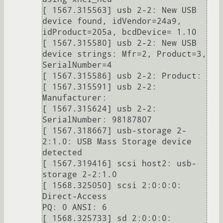
[ 1567.315563] usb 2-2: New USB 
device found, idVendor=24a9, 
idProduct=205a, bcdDevice= 1.10

[ 1567.315580] usb 2-2: New USB 
device strings: Mfr=2, Product=3, 
SerialNumber=4

[ 1567.315586] usb 2-2: Product:                 

[ 1567.315591] usb 2-2: 
Manufacturer:         

[ 1567.315624] usb 2-2: 
SerialNumber: 98187807

[ 1567.318667] usb-storage 2-
2:1.0: USB Mass Storage device 
detected

[ 1567.319416] scsi host2: usb-
storage 2-2:1.0

[ 1568.325050] scsi 2:0:0:0: 
Direct-Access                                    
PQ: 0 ANSI: 6

[ 1568.325733] sd 2:0:0:0: 