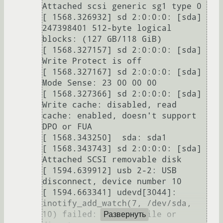
Attached scsi generic sg1 type 0

[ 1568.326932] sd 2:0:0:0: [sda] 
247398401 512-byte logical 
blocks: (127 GB/118 GiB)

[ 1568.327157] sd 2:0:0:0: [sda] 
Write Protect is off

[ 1568.327167] sd 2:0:0:0: [sda] 
Mode Sense: 23 00 00 00

[ 1568.327366] sd 2:0:0:0: [sda] 
Write cache: disabled, read 
cache: enabled, doesn't support 
DPO or FUA

[ 1568.343250]  sda: sda1

[ 1568.343743] sd 2:0:0:0: [sda] 
Attached SCSI removable disk

[ 1594.639912] usb 2-2: USB 
disconnect, device number 10

[ 1594.663341] udevd[3044]: 
inotify_add_watch(7, /dev/sda, 
10) failed: No such file or 
Развернуть