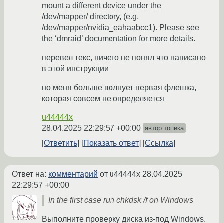
mount a different device under the
/dev/mapper/ directory, (e.g.
/dev/mapper/nvidia_eahaabcc1). Please see
the ‘dmraid’ documentation for more details.
перевел текс, ничего не понял что написано
в этой инструкции
но меня больше волнует первая флешка,
которая совсем не определяется
u44444x
28.04.2025 22:29:57 +00:00
автор топика
Ответить
Показать ответ
Ссылка
Ответ на:
комментарий
от u44444x
28.04.2025
22:29:57 +00:00
In the first case run chkdsk /f on Windows
Выполните проверку диска из-под Windows.