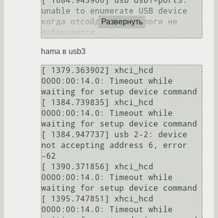
[ 1084.943900] usb usb1-port5: 
unable to enumerate USB device

когда отсойденяется, логи не 
Развернуть
hama в usb3
[ 1379.363902] xhci_hcd 
0000:00:14.0: Timeout while 
waiting for setup device command

[ 1384.739835] xhci_hcd 
0000:00:14.0: Timeout while 
waiting for setup device command

[ 1384.947737] usb 2-2: device 
not accepting address 6, error 
-62

[ 1390.371856] xhci_hcd 
0000:00:14.0: Timeout while 
waiting for setup device command

[ 1395.747851] xhci_hcd 
0000:00:14.0: Timeout while 