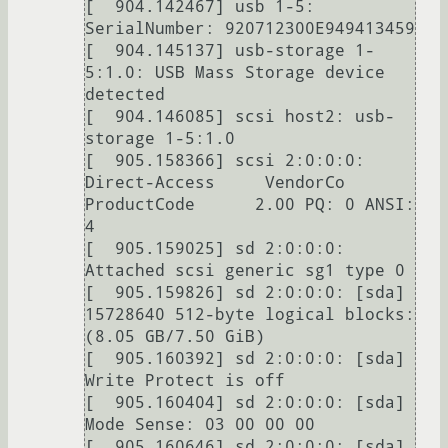
[  904.142467] usb 1-5: 
SerialNumber: 920712300E949413459

[  904.145137] usb-storage 1-
5:1.0: USB Mass Storage device 
detected

[  904.146085] scsi host2: usb-
storage 1-5:1.0

[  905.158366] scsi 2:0:0:0: 
Direct-Access     VendorCo 
ProductCode      2.00 PQ: 0 ANSI: 
4

[  905.159025] sd 2:0:0:0: 
Attached scsi generic sg1 type 0

[  905.159826] sd 2:0:0:0: [sda] 
15728640 512-byte logical blocks: 
(8.05 GB/7.50 GiB)

[  905.160392] sd 2:0:0:0: [sda] 
Write Protect is off

[  905.160404] sd 2:0:0:0: [sda] 
Mode Sense: 03 00 00 00

[  905.160646] sd 2:0:0:0: [sda] 