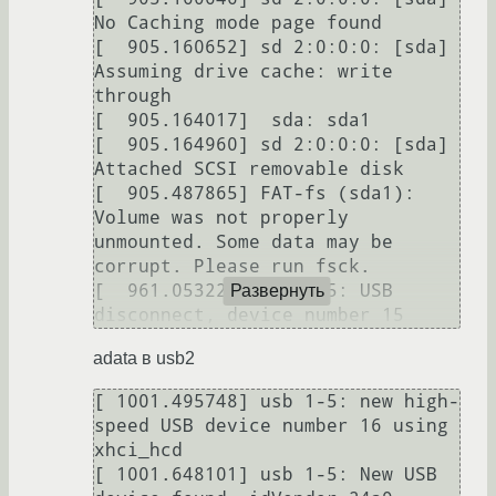
No Caching mode page found

[  905.160652] sd 2:0:0:0: [sda] 
Assuming drive cache: write 
through

[  905.164017]  sda: sda1

[  905.164960] sd 2:0:0:0: [sda] 
Attached SCSI removable disk

[  905.487865] FAT-fs (sda1): 
Volume was not properly 
unmounted. Some data may be 
corrupt. Please run fsck.

[  961.053226] usb 1-5: USB 
Развернуть
adata в usb2
[ 1001.495748] usb 1-5: new high-
speed USB device number 16 using 
xhci_hcd

[ 1001.648101] usb 1-5: New USB 