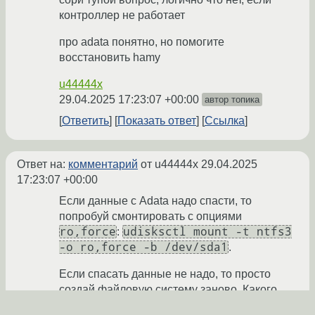
контроллер не работает
про adata понятно, но помогите
восстановить hamу
u44444x
29.04.2025 17:23:07 +00:00
автор топика
Ответить
Показать ответ
Ссылка
Ответ на:
комментарий
от u44444x
29.04.2025
17:23:07 +00:00
Если данные с Adata надо спасти, то
попробуй смонтировать с опциями
ro,force
udisksctl mount -t ntfs3
:
-o ro,force -b /dev/sda1
.
Если спасать данные не надо, то просто
создай файловую систему заново. Какого
типа – зависит от того, с кем хочешь