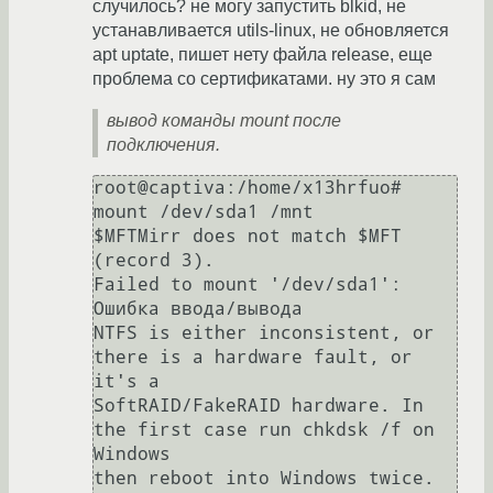
случилось? не могу запустить blkid, не
устанавливается utils-linux, не обновляется
apt uptate, пишет нету файла release, еще
проблема со сертификатами. ну это я сам
вывод команды mount после
подключения.
root@captiva:/home/x13hrfuo# 
mount /dev/sda1 /mnt

$MFTMirr does not match $MFT 
(record 3).

Failed to mount '/dev/sda1': 
Ошибка ввода/вывода

NTFS is either inconsistent, or 
there is a hardware fault, or 
it's a

SoftRAID/FakeRAID hardware. In 
the first case run chkdsk /f on 
Windows

then reboot into Windows twice. 