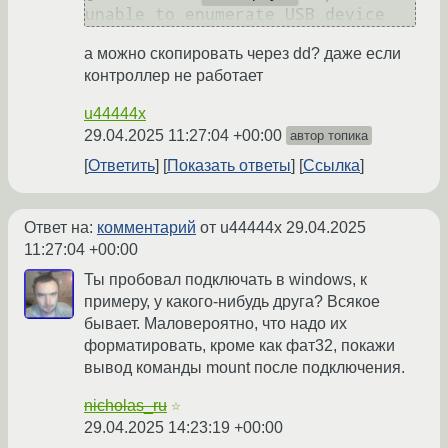
а можно скопировать через dd? даже если
контроллер не работает
u44444x
29.04.2025 11:27:04 +00:00
автор топика
Ответить
Показать ответы
Ссылка
Ответ на:
комментарий
от u44444x
29.04.2025
11:27:04 +00:00
Ты пробовал подключать в windows, к
примеру, у какого-нибудь друга? Всякое
бывает. Маловероятно, что надо их
форматировать, кроме как фат32, покажи
вывод команды mount после подключения.
nicholas_ru
☆
29.04.2025 14:23:19 +00:00