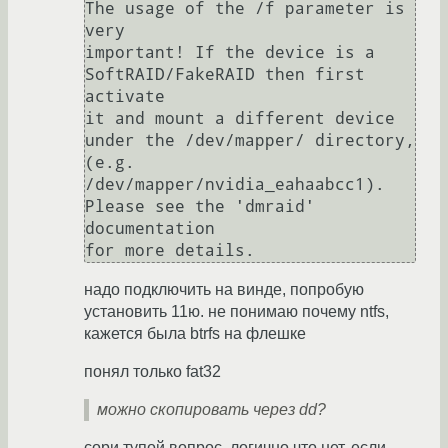
The usage of the /f parameter is 
very

important! If the device is a 
SoftRAID/FakeRAID then first 
activate

it and mount a different device 
under the /dev/mapper/ directory, 
(e.g.

/dev/mapper/nvidia_eahaabcc1). 
Please see the 'dmraid' 
documentation

надо подключить на винде, попробую
установить 11ю. не понимаю почему ntfs,
кажется была btrfs на флешке
понял только fat32
можно скопировать через dd?
сори тупой вопрос, логично что нет, если