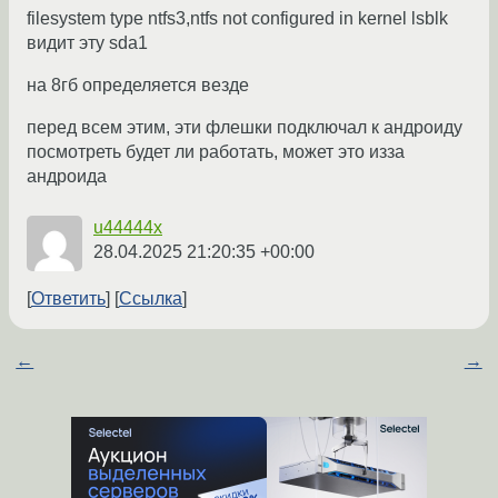
filesystem type ntfs3,ntfs not configured in kernel lsblk
видит эту sda1
на 8гб определяется везде
перед всем этим, эти флешки подключал к андроиду
посмотреть будет ли работать, может это изза
андроида
u44444x
28.04.2025 21:20:35 +00:00
Ответить
Ссылка
←
→