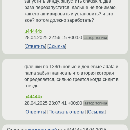
запустить винду, запустить chkdsk /f, два
раза перезапустится, дальше не понимаю,
как его активировать и установить? и это
все? потом должно заработать?
u44444x
28.04.2025 22:56:15 +00:00
автор топика
Ответить
Ссылка
флешки по 128гб новые и дешевые adata и
hama забыл написать что вторая которая
определяется, сильно греется когда сидит в
гнезде
u44444x
28.04.2025 23:07:41 +00:00
автор топика
Ответить
Показать ответы
Ссылка
Ответ на:
комментарий
от u44444x
28.04.2025