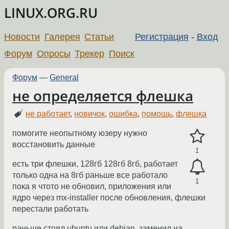
LINUX.ORG.RU
Новости
Галерея
Статьи
Регистрация
-
Вход
Форум
Опросы
Трекер
Поиск
Форум
—
General
не определяется флешка
не работает
,
новичок
,
ошибка
,
помощь
,
флешка
помогите неопытному юзеру нужно
восстановить данные
1
есть три флешки, 128гб 128гб 8гб, работает
только одна на 8гб раньше все работало
1
пока я чтото не обновил, приложения или
ядро через mx-installer после обновления, флешки
перестали работать
раньше стоял ubuntu или debian, заменил на