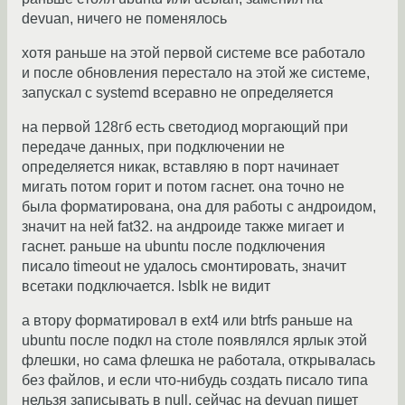
devuan, ничего не поменялось
хотя раньше на этой первой системе все работало
и после обновления перестало на этой же системе,
запускал с systemd всеравно не определяется
на первой 128гб есть светодиод моргающий при
передаче данных, при подключении не
определяется никак, вставляю в порт начинает
мигать потом горит и потом гаснет. она точно не
была форматирована, она для работы с андроидом,
значит на ней fat32. на андроиде также мигает и
гаснет. раньше на ubuntu после подключения
писало timeout не удалось смонтировать, значит
всетаки подключается. lsblk не видит
а втору форматировал в ext4 или btrfs раньше на
ubuntu после подкл на столе появлялся ярлык этой
флешки, но сама флешка не работала, открывалась
без файлов, и если что-нибудь создать писало типа
нельзя записывать в null. сейчас на devuan пишет