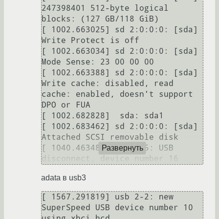
247398401 512-byte logical 
blocks: (127 GB/118 GiB)

[ 1002.663025] sd 2:0:0:0: [sda] 
Write Protect is off

[ 1002.663034] sd 2:0:0:0: [sda] 
Mode Sense: 23 00 00 00

[ 1002.663388] sd 2:0:0:0: [sda] 
Write cache: disabled, read 
cache: enabled, doesn't support 
DPO or FUA

[ 1002.682828]  sda: sda1

[ 1002.683462] sd 2:0:0:0: [sda] 
Attached SCSI removable disk

[ 1040.463485] usb 1-5: USB 
Развернуть
adata в usb3
[ 1567.291819] usb 2-2: new 
SuperSpeed USB device number 10 
using xhci_hcd
