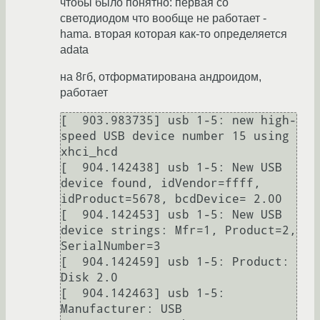
чтобы было понятно: первая со
светодиодом что вообще не работает -
hama. вторая которая как-то определяется
adata
на 8гб, отформатирована андроидом,
работает
[  903.983735] usb 1-5: new high-
speed USB device number 15 using 
xhci_hcd

[  904.142438] usb 1-5: New USB 
device found, idVendor=ffff, 
idProduct=5678, bcdDevice= 2.00

[  904.142453] usb 1-5: New USB 
device strings: Mfr=1, Product=2, 
SerialNumber=3

[  904.142459] usb 1-5: Product: 
Disk 2.0

[  904.142463] usb 1-5: 
Manufacturer: USB
