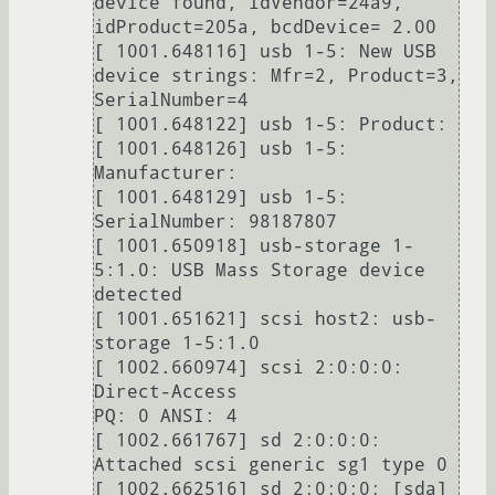
device found, idVendor=24a9, 
idProduct=205a, bcdDevice= 2.00

[ 1001.648116] usb 1-5: New USB 
device strings: Mfr=2, Product=3, 
SerialNumber=4

[ 1001.648122] usb 1-5: Product:                 

[ 1001.648126] usb 1-5: 
Manufacturer:         

[ 1001.648129] usb 1-5: 
SerialNumber: 98187807

[ 1001.650918] usb-storage 1-
5:1.0: USB Mass Storage device 
detected

[ 1001.651621] scsi host2: usb-
storage 1-5:1.0

[ 1002.660974] scsi 2:0:0:0: 
Direct-Access                                    
PQ: 0 ANSI: 4

[ 1002.661767] sd 2:0:0:0: 
Attached scsi generic sg1 type 0

[ 1002.662516] sd 2:0:0:0: [sda] 