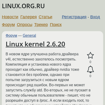
LINUX.ORG.RU
Новости
Галерея
Статьи
Регистрация
-
Вход
Форум
Опросы
Трекер
Поиск
Форум
—
General
Linux kernel 2.6.20
В новом ядре улучшена работа драйвера
v4l, естественно захотелось посмотреть.
0
Компиляция и установка нового ядра
проходит как обычно, драйвер nvidia тоже
становится без проблем, однако при
0
попытке загрузиться с новым ядром
происходит ряд ошибок. Во-первых не может
запустить службу atd. Во-вторых, не не пускает в
систему обычным пользователем - пишет, что не
разрешён доступ в /proc. А если входить root, то