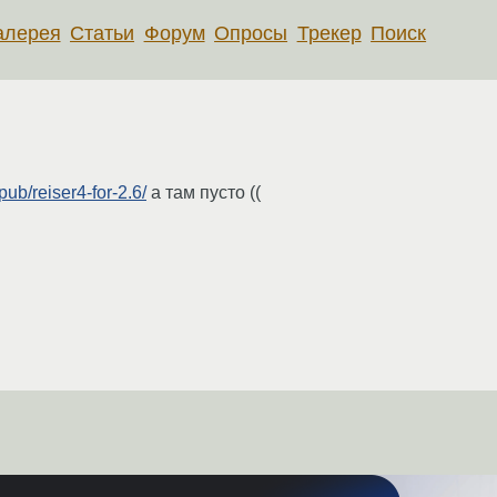
алерея
Статьи
Форум
Опросы
Трекер
Поиск
pub/reiser4-for-2.6/
а там пусто ((