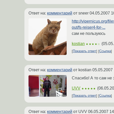
Ответ на:
комментарий
от sneer
04.05.2007 1
http://vipernicus.org/fil
out/fs-reiser4-for-...
сам не пользуюсь
kostian
(
05.05
★★★★☆
Показать ответ
Ссылка
Ответ на:
комментарий
от kostian
05.05.2007 
Спасибо! А то сам не 
UVV
(
06.05.2
★★★★★
Показать ответ
Ссылка
Ответ на:
комментарий
от UVV
06.05.2007 14