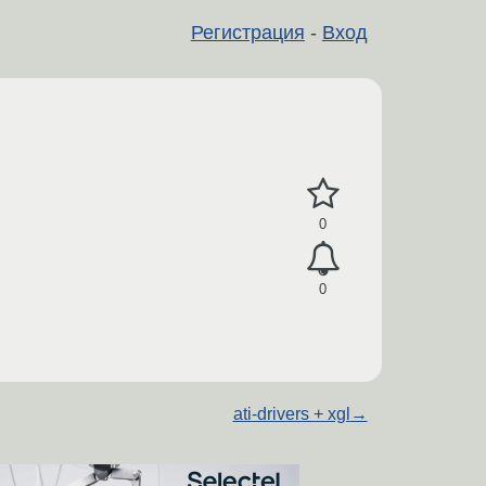
Регистрация
-
Вход
0
0
ati-drivers + xgl
→