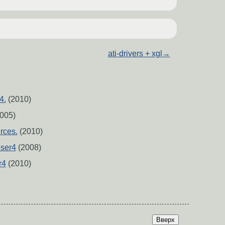
ati-drivers + xgl
→
4.
(2010)
005)
rces.
(2010)
iser4
(2008)
r4
(2010)
Вверх