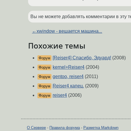
Вы не можете добавлять комментарии в эту т
←
xwindow - вешается машина...
Похожие темы
[Reiser4] Спасибо, Эдуард!
(2008)
Форум
kernel+Reiser4
(2004)
Форум
gentoo, reiser4
(2011)
Форум
Reiser4 капец.
(2009)
Форум
reiser4
(2006)
Форум
О Сервере
-
Правила форума
-
Разметка Markdown