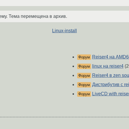
ему. Тема перемещена в архив.
Linux-install
Reiser4 на AMD6
Форум
linux на reiser4
(2
Форум
Reiser4 в zen sou
Форум
Дистрибутив с re
Форум
LiveCD with reise
Форум