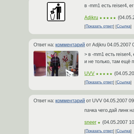
в -mm1 есть reiser4, е
Adjkru
(
04.05.
★★★★★
Показать ответ
Ссылка
Ответ на:
комментарий
от Adjkru
04.05.2007 
> в -mm1 есть reiser4,
и не только, там ещё пач
UVV
(
04.05.2
★★★★★
Показать ответ
Ссылка
Ответ на:
комментарий
от UVV
04.05.2007 09
пачка чего.дай линк н
sneer
(
04.05.2007 10
★
Показать ответ
Ссылка