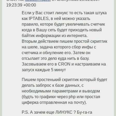
19:23:39 +00:00
Если у Вас стоит линукс то есть такая штука
как IPTABLES, в ней можно указать
правило, которе будет увеличивать счетчик
когда в Вашу сеть будет приходить новый
байтик информации из интернета.
Вторым действием пишем простой скриптик
на шеле, задача которого сбор инфы с
счетчика и обнуление его. Затем он
отсылает это дело куда нить в базу.
Засовываем его в CRON и настраиваем на
запуск каждые 5 минут
Пишем простенький скриптик который будет
делать забпрос к базе данных, с
необходимыми параметрами и выводом
(будть то графики через php или простая
циферка отправленная на почту).
P.S. А зачем еще ЛИНУКС ? Бу-га-га