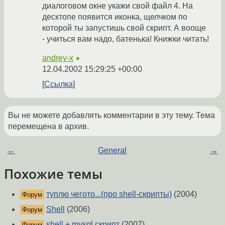
диалоговом окне укажи свой файл 4. На
десктопе появится иконка, щелчком по
которой ты запустишь свой скрипт. А вооще
- учиться вам надо, батенька! Книжки читать!
andrey-x
★
12.04.2002 15:29:25 +00:00
Ссылка
Вы не можете добавлять комментарии в эту тему. Тема
перемещена в архив.
←
General
→
Похожие темы
туплю чегото...(про shell-скрипты)
(2004)
Форум
Shell
(2006)
Форум
shell + mysql скрипт
(2007)
Форум