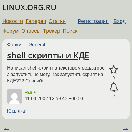
LINUX.ORG.RU
Новости
Галерея
Статьи
Регистрация
-
Вход
Форум
Опросы
Трекер
Поиск
Форум
—
General
shell скрипты и КДЕ
Написал shell-скрипт в текстовом редакторе
а запустить не могу. Как запустить скрипт из
0
КДЕ??? Спасибо
vas
★
0
11.04.2002 12:59:43 +00:00
Ссылка
←
→