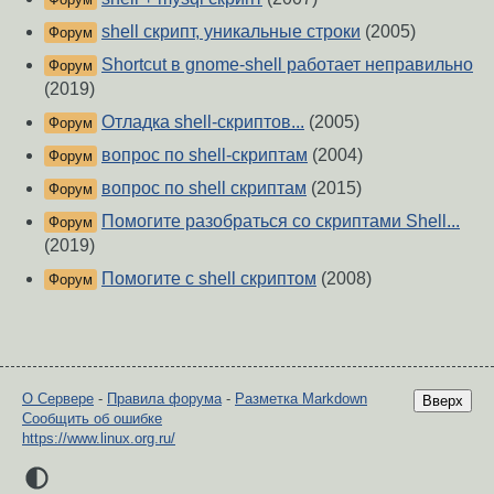
shell скрипт, уникальные строки
(2005)
Форум
Shortcut в gnome-shell работает неправильно
Форум
(2019)
Отладка shell-скриптов...
(2005)
Форум
вопрос по shell-скриптам
(2004)
Форум
вопрос по shell скриптам
(2015)
Форум
Помогите разобраться со скриптами Shell...
Форум
(2019)
Помогите с shell скриптом
(2008)
Форум
О Сервере
-
Правила форума
-
Разметка Markdown
Вверх
Сообщить об ошибке
https://www.linux.org.ru/