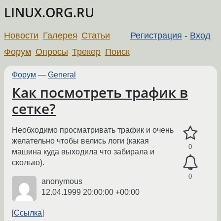
LINUX.ORG.RU
Новости
Галерея
Статьи
Регистрация
-
Вход
Форум
Опросы
Трекер
Поиск
Форум
—
General
Как посмотреть трафик в
сетке?
Необходимо просматривать трафик и очень
желательно чтобы велись логи (какая
0
машина куда выходила что забирала и
сколько).
0
anonymous
12.04.1999 20:00:00 +00:00
Ссылка