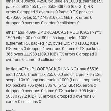
ether 00:e0:4c:68:42:90 txqueuelen 1000 (Ethernet) RX
packets 5918455 bytes 6508639796 (6.0 GiB) RX
errors 0 dropped 9 overruns 0 frame 0 TX packets
4520560 bytes 5542749816 (5.1 GiB) TX errors 0
dropped 0 overruns 0 carrier 0 collisions 0
eth1: flags=4099<UP,BROADCAST,MULTICAST> mtu
1500 ether 00:e0:4c:80:bc:5a txqueuelen 1000
(Ethernet) RX packets 425 bytes 105740 (103.2 KiB)
RX errors 0 dropped 1 overruns 0 frame 0 TX packets
365 bytes 111938 (109.3 KiB) TX errors 0 dropped 0
overruns 0 carrier 0 collisions 0
lo: flags=73<UP,LOOPBACK,RUNNING> mtu 65536
inet 127.0.0.1 netmask 255.0.0.0 inet6 ::1 prefixlen 128
scopeid 0x10 loop txqueuelen 1000 (Local Loopback)
RX packets 705 bytes 58670 (57.2 KiB) RX errors 0
dropped 0 overruns 0 frame 0 TX packets 705 bytes
58670 (57.2 KiB) TX errors 0 dropped 0 overruns 0
carrier 0 collisions 0