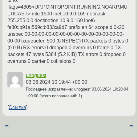
tun0:
flags=4305<UP,POINTOPOINT,RUNNING,NOARP,MU
LTICAST> mtu 1500 inet 10.9.0.169 netmask
255.255.0.0 destination 10.9.0.169 inet6
fe80::b91a:569c:b833:a9d7 prefixlen 64 scopeid 0x20
unspec 00-00-00-00-00-00-00-00-00-00-00-00-00-00-
00-00 txqueuelen 500 (UNSPEC) RX packets 0 bytes 0
(0.0 B) RX errors 0 dropped 0 overruns 0 frame 0 TX
packets 47 bytes 5384 (5.2 KiB) TX errors 0 dropped 0
overruns 0 carrier 0 collisions 0
unoguest
03.06.2024 10:19:44 +00:00
Последнее исправление: unoguest
03.06.2024 10:20:04
+00:00
(всего исправлений: 1)
Ссылка
←
→