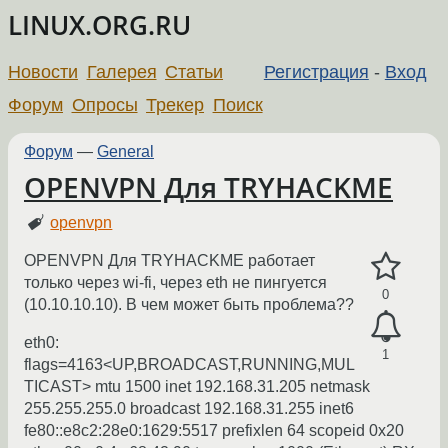
LINUX.ORG.RU
Новости
Галерея
Статьи
Регистрация
-
Вход
Форум
Опросы
Трекер
Поиск
Форум
—
General
OPENVPN Для TRYHACKME
openvpn
OPENVPN Для TRYHACKME работает
только через wi-fi, через eth не пингуется
0
(10.10.10.10). В чем может быть проблема??
eth0:
1
flags=4163<UP,BROADCAST,RUNNING,MUL
TICAST> mtu 1500 inet 192.168.31.205 netmask
255.255.255.0 broadcast 192.168.31.255 inet6
fe80::e8c2:28e0:1629:5517 prefixlen 64 scopeid 0x20