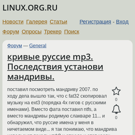
LINUX.ORG.RU
Новости
Галерея
Статьи
Регистрация
-
Вход
Форум
Опросы
Трекер
Поиск
Форум
—
General
кривые руссие mp3.
Последствия установи
мандривы.
поставил посмотреть мандриву 2007. по
ходу дела вышло так, что с fat32 скопировал
0
музыку на ext3 (порядка 4х гигов с русскими
именами). Вместо фата поставил ntfs, а
вместо мандривы родимую слакваре 11... и
0
обнаружил, что руссие имена у меня в
ничетаемом виде... я так понимаю, что мандрива