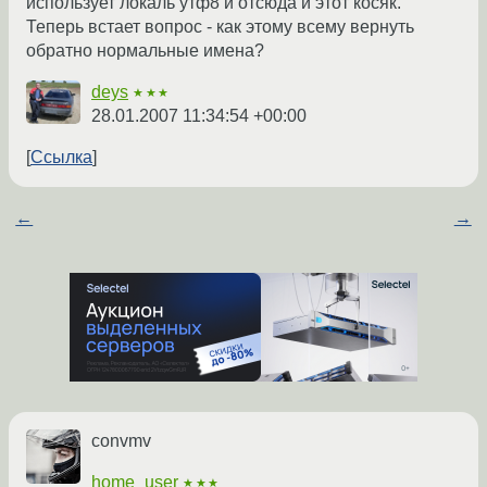
использует локаль утф8 и отсюда и этот косяк.
Теперь встает вопрос - как этому всему вернуть
обратно нормальные имена?
deys
★★★
28.01.2007 11:34:54 +00:00
Ссылка
←
→
convmv
home_user
★★★