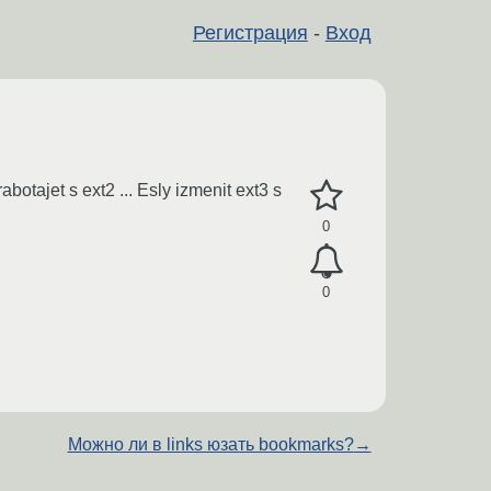
Регистрация
-
Вход
botajet s ext2 ... Esly izmenit ext3 s
0
0
Можно ли в links юзать bookmarks?
→