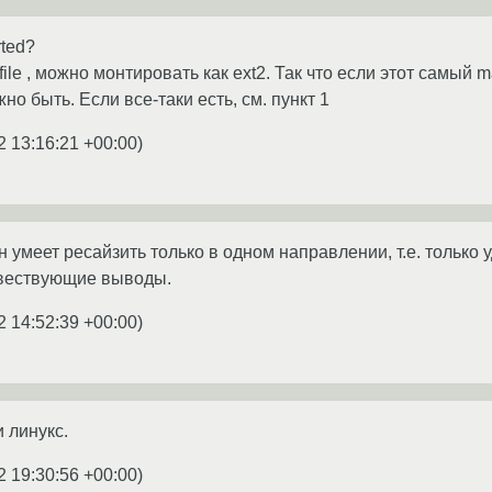
rted?
l file , можно монтировать как ext2. Так что если этот самый m
но быть. Если все-таки есть, см. пункт 1
2 13:16:21 +00:00
)
н умеет ресайзить только в одном направлении, т.е. только 
твествующие выводы.
2 14:52:39 +00:00
)
и линукс.
2 19:30:56 +00:00
)