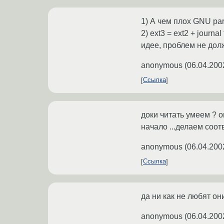
1) А чем плох GNU pa
2) ext3 = ext2 + journa
идее, проблем не долж
anonymous
(
06.04.200
Ссылка
доки читать умеем ? о
начало ...делаем соо
anonymous
(
06.04.200
Ссылка
да ни как не любят он
anonymous
(
06.04.200