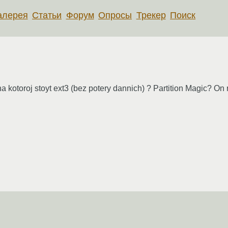
алерея
Статьи
Форум
Опросы
Трекер
Поиск
 kotoroj stoyt ext3 (bez potery dannich) ? Partition Magic? On ra