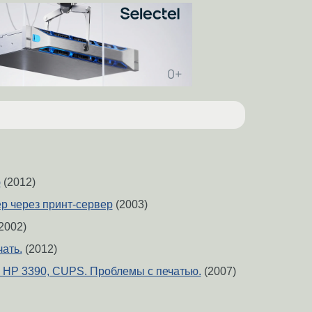
ю
(2012)
ер через принт-сервер
(2003)
2002)
ать.
(2012)
 HP 3390, CUPS. Проблемы с печатью.
(2007)