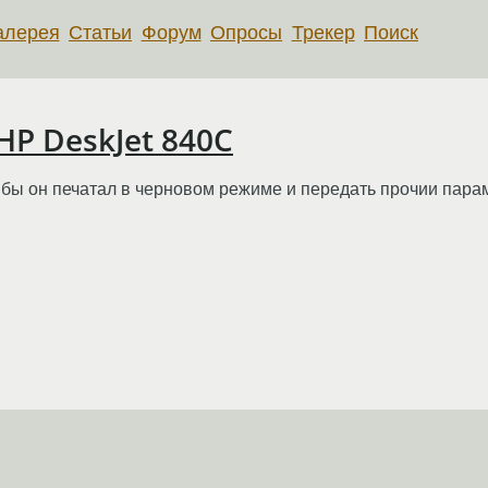
алерея
Статьи
Форум
Опросы
Трекер
Поиск
HP DeskJet 840C
что бы он печатал в черновом режиме и передать прочии пар