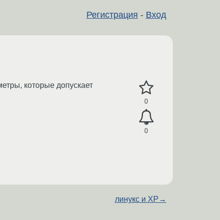
Регистрация
-
Вход
аметры, которые допускает
0
0
линукс и XP
→