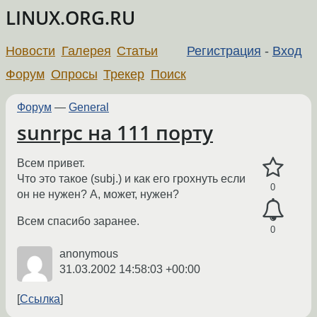
LINUX.ORG.RU
Новости
Галерея
Статьи
Регистрация
-
Вход
Форум
Опросы
Трекер
Поиск
Форум
—
General
sunrpc на 111 порту
Всем привет.
Что это такое (subj.) и как его грохнуть если
0
он не нужен? А, может, нужен?
Всем спасибо заранее.
0
anonymous
31.03.2002 14:58:03 +00:00
Ссылка