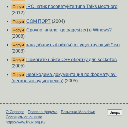
IRC чатик посоветуйте типа Talks местного
Форум
(2012)
COM ПОРТ
(2004)
Форум
Срочно: аналог getpagesize() в Winows?
Форум
(2008)
как добавить файл(ы) в существующий *.iso
Форум
(2003)
Помогите найти С++ обертку для socket'ов
Форум
(2005)
необходима документация по формату avi
Форум
(несколько аудиотреков)
(2005)
О Сервере
-
Правила форума
-
Разметка Markdown
Вверх
Сообщить об ошибке
https://www.linux.org.ru/