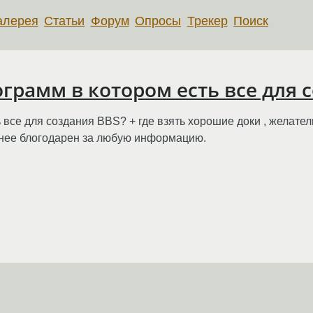
алерея
Статьи
Форум
Опросы
Трекер
Поиск
ограмм в котором есть все для 
 все для создания BBS? + где взять хорошие доки , желател
анее блогодарен за любую информацию.