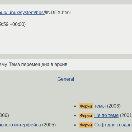
/pub/Linux/system/bbs/
!INDEX.html
9:59 +00:00
)
ему. Тема перемещена в архив.
General
темы
(2006)
Форум
006)
Не по теме
(2001
Форум
льного интерфейса
(2005)
Софт для создан
Форум