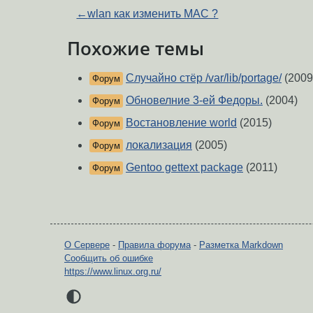
←
wlan как изменить MAC ?
Похожие темы
Случайно стёр /var/lib/portage/
(2009
Форум
Обновелние 3-ей Федоры.
(2004)
Форум
Востановление world
(2015)
Форум
локализация
(2005)
Форум
Gentoo gettext package
(2011)
Форум
О Сервере
-
Правила форума
-
Разметка Markdown
Сообщить об ошибке
https://www.linux.org.ru/