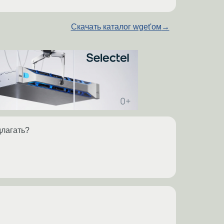
Скачать каталог wget'ом
→
длагать?