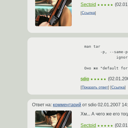
Sectoid
(
02.01
★★★★★
Ссылка
man tar

       -p, --same-permissions, --preserve-permissions

              ignore umask when extracting files (the default for root)

Оно же "default for
sdio
(
02.01.20
★★★★★
Показать ответ
Ссылка
Ответ на:
комментарий
от sdio
02.01.2007 14
Хм... А чего же его то
Sectoid
(
02.01
★★★★★