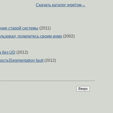
Скачать каталог wget'ом
→
ение старой системы
(2011)
ользовал, поделитесь своим ихмо
(2002)
а без UD
(2012)
ость]Segmentation fault
(2012)
Вверх