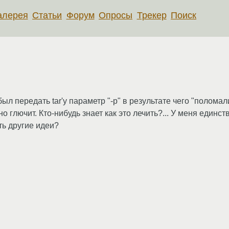
алерея
Статьи
Форум
Опросы
Трекер
Поиск
ыл передать tar'у параметр "-p" в результате чего "поломал
о глючит. Кто-нибудь знает как это лечить?... У меня единс
сть другие идеи?