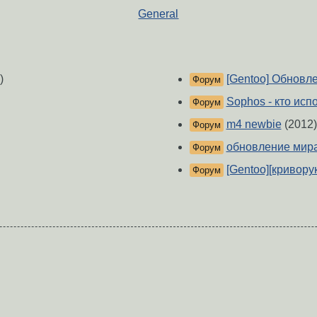
General
)
[Gentoo] Обновл
Форум
Sophos - кто исп
Форум
m4 newbie
(2012)
Форум
обновление мир
Форум
[Gentoo][криворук
Форум