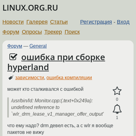
LINUX.ORG.RU
Новости
Галерея
Статьи
Регистрация
-
Вход
Форум
Опросы
Трекер
Поиск
Форум
—
General
ошибка при сборке
hyperland
зависимости
,
ошибка компиляции
может кто сталкивался с ошибкой
0
/usr/bin/ld: Monitor.cpp:(.text+0x249a):
undefined reference to
`wlr_drm_lease_v1_manager_offer_output’
1
что ему надо? drm девел есть, а с wlr я вообще
пакетов не вижу