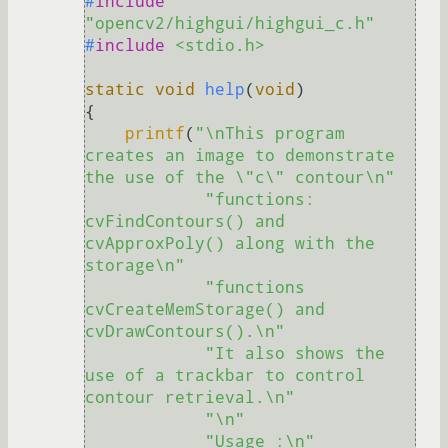
#
include
"opencv2/highgui/highgui_c.h"
#
include
<stdio.h>
static
void
help
(
void
)
{

printf
(
"\nThis program 
creates an image to demonstrate 
the use of the \"c\" contour\n"
"functions: 
cvFindContours() and 
cvApproxPoly() along with the 
storage\n"
"functions 
cvCreateMemStorage() and 
cvDrawContours().\n"
"It also shows the 
use of a trackbar to control 
contour retrieval.\n"
"\n"
"Usage :\n"