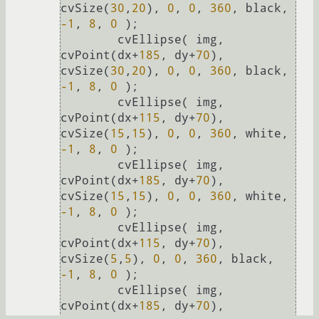
cvSize(
30
,
20
), 
0
, 
0
, 
360
, black, 
-1
, 
8
, 
0
 );

        cvEllipse( img, 
cvPoint(dx+
185
, dy+
70
), 
cvSize(
30
,
20
), 
0
, 
0
, 
360
, black, 
-1
, 
8
, 
0
 );

        cvEllipse( img, 
cvPoint(dx+
115
, dy+
70
), 
cvSize(
15
,
15
), 
0
, 
0
, 
360
, white, 
-1
, 
8
, 
0
 );

        cvEllipse( img, 
cvPoint(dx+
185
, dy+
70
), 
cvSize(
15
,
15
), 
0
, 
0
, 
360
, white, 
-1
, 
8
, 
0
 );

        cvEllipse( img, 
cvPoint(dx+
115
, dy+
70
), 
cvSize(
5
,
5
), 
0
, 
0
, 
360
, black, 
-1
, 
8
, 
0
 );

        cvEllipse( img, 
cvPoint(dx+
185
, dy+
70
), 