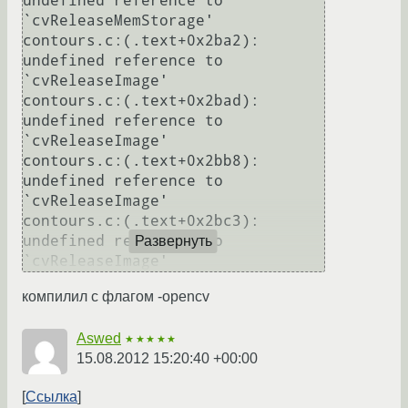
undefined reference to 
`cvReleaseMemStorage'

contours.c:(.text+0x2ba2): 
undefined reference to 
`cvReleaseImage'

contours.c:(.text+0x2bad): 
undefined reference to 
`cvReleaseImage'

contours.c:(.text+0x2bb8): 
undefined reference to 
`cvReleaseImage'

contours.c:(.text+0x2bc3): 
undefined reference to 
Развернуть
компилил с флагом -opencv
Aswed
★★★★★
15.08.2012 15:20:40 +00:00
Ссылка