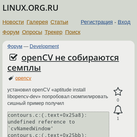
LINUX.ORG.RU
Новости
Галерея
Статьи
Регистрация
-
Вход
Форум
Опросы
Трекер
Поиск
Форум
—
Development
openCV не собираются
семплы
opencv
установил openCV «aptitude install
libopencv-dev» попробовал скомпилировать
0
сишный пример получил
contours.c:(.text+0x25a8): 
1
undefined reference to 
`cvNamedWindow'

contours.c:(.text+0x25bb): 