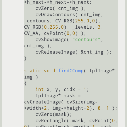
>h_next->h_next->h_next;

    cvZero( cnt_img );

    cvDrawContours( cnt_img, 
_contours, CV_RGB(
255
,
0
,
0
), 
CV_RGB(
0
,
255
,
0
), _levels, 
3
, 
CV_AA, cvPoint(
0
,
0
) );

    cvShowImage( 
"contours"
, 
cnt_img );

    cvReleaseImage( &cnt_img );

}

static
void
findCComp
( IplImage* 
img )
{

int
 x, y, cidx = 
1
;

    IplImage* mask = 
cvCreateImage( cvSize(img-
>width+
2
, img->height+
2
), 
8
, 
1
 );

    cvZero(mask);

    cvRectangle( mask, cvPoint(
0
, 
0
), cvPoint(mask->width
-1
, mask-