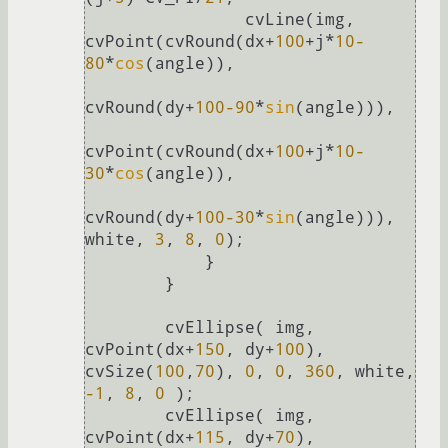
                cvLine(img, 
cvPoint(cvRound(dx+
100
+j*
10
-
80
*
cos
(angle)),

cvRound(dy+
100
-90
*
sin
(angle))),

cvPoint(cvRound(dx+
100
+j*
10
-
30
*
cos
(angle)),

cvRound(dy+
100
-30
*
sin
(angle))), 
white, 
3
, 
8
, 
0
);

            }

        }

        cvEllipse( img, 
cvPoint(dx+
150
, dy+
100
), 
cvSize(
100
,
70
), 
0
, 
0
, 
360
, white, 
-1
, 
8
, 
0
 );

        cvEllipse( img, 
cvPoint(dx+
115
, dy+
70
), 