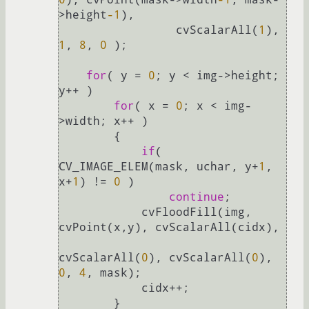
>height
-1
),

                 cvScalarAll(
1
), 
1
, 
8
, 
0
 );

for
( y = 
0
; y < img->height; 
y++ )

for
( x = 
0
; x < img-
>width; x++ )

        {

if
( 
CV_IMAGE_ELEM(mask, uchar, y+
1
, 
x+
1
) != 
0
 )

continue
;

            cvFloodFill(img, 
cvPoint(x,y), cvScalarAll(cidx),

cvScalarAll(
0
), cvScalarAll(
0
), 
0
, 
4
, mask);

            cidx++;

        }
