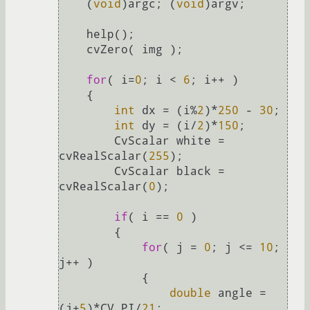
    (
void
)argc; (
void
)argv;

    help();

    cvZero( img );

for
( i=
0
; i < 
6
; i++ )

    {

int
 dx = (i%
2
)*
250
 - 
30
;

int
 dy = (i/
2
)*
150
;

        CvScalar white = 
cvRealScalar(
255
);

        CvScalar black = 
cvRealScalar(
0
);

if
( i == 
0
 )

        {

for
( j = 
0
; j <= 
10
; 
j++ )

            {

double
 angle = 
(j+
5
)*CV_PI/
21
;
