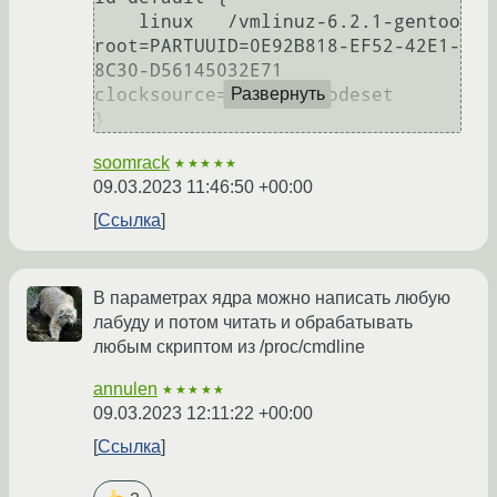
    linux   /vmlinuz-6.2.1-gentoo 
root=PARTUUID=0E92B818-EF52-42E1-
8C30-D56145032E71 
clocksource="tsc" nomodeset

Развернуть
soomrack
★★★★★
09.03.2023 11:46:50 +00:00
Ссылка
В параметрах ядра можно написать любую
лабуду и потом читать и обрабатывать
любым скриптом из /proc/cmdline
annulen
★★★★★
09.03.2023 12:11:22 +00:00
Ссылка