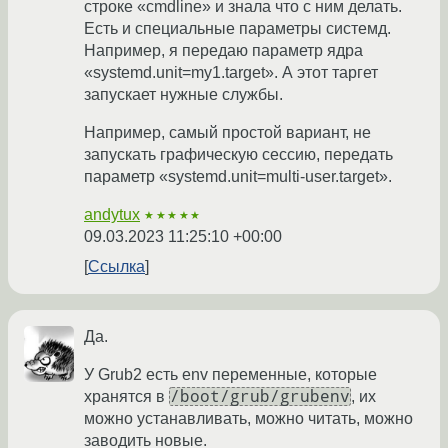
строке «cmdline» и знала что с ним делать.
Есть и специальные параметры системд.
Например, я передаю параметр ядра
«systemd.unit=my1.target». А этот таргет
запускает нужные службы.
Например, самый простой вариант, не
запускать графическую сессию, передать
параметр «systemd.unit=multi-user.target».
andytux
★★★★★
09.03.2023 11:25:10 +00:00
Ссылка
Да.
У Grub2 есть env переменные, которые
/boot/grub/grubenv
хранятся в
, их
можно устанавливать, можно читать, можно
заводить новые.