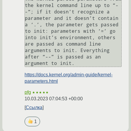
the kernel command line up to “-
-“; if it doesn’t recognize a 
parameter and it doesn’t contain 
a ‘.’, the parameter gets passed 
to init: parameters with ‘=’ go 
into init’s environment, others 
are passed as command line 
arguments to init. Everything 
after “--” is passed as an 
https://docs.kernel.org/admin-guide/kernel-
parameters.html
pfg
★★★★★
10.03.2023 07:04:53 +00:00
Ссылка
1