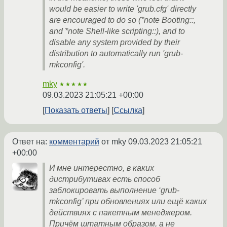
would be easier to write 'grub.cfg' directly
are encouraged to do so (*note Booting::,
and *note Shell-like scripting::), and to
disable any system provided by their
distribution to automatically run 'grub-
mkconfig'.
mky
★★★★★
09.03.2023 21:05:21 +00:00
Показать ответы
Ссылка
Ответ на:
комментарий
от mky
09.03.2023 21:05:21
+00:00
И мне интерестно, в каких
дистрибутивах есть способ
заблокировать выполнение ‘grub-
mkconfig’ при обновлениях или ещё каких
действиях с пакетным менеджером.
Причём штатным образом, а не