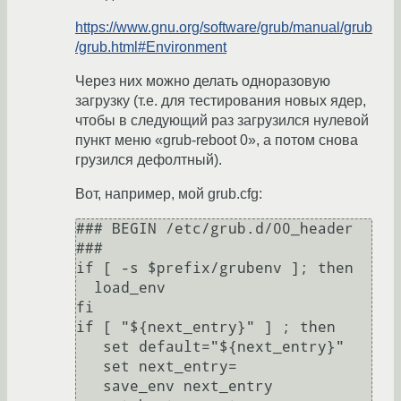
https://www.gnu.org/software/grub/manual/grub
/grub.html#Environment
Через них можно делать одноразовую
загрузку (т.е. для тестирования новых ядер,
чтобы в следующий раз загрузился нулевой
пункт меню «grub-reboot 0», а потом снова
грузился дефолтный).
Вот, например, мой grub.cfg:
### BEGIN /etc/grub.d/00_header 
###

if [ -s $prefix/grubenv ]; then

  load_env

fi

if [ "${next_entry}" ] ; then

   set default="${next_entry}"

   set next_entry=

   save_env next_entry
