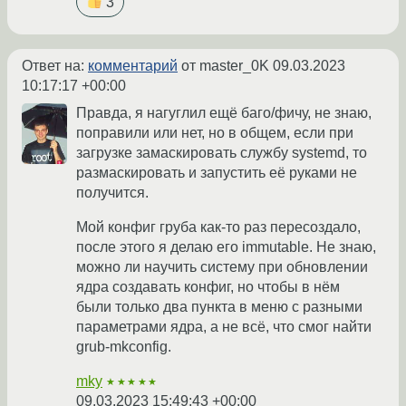
3
Ответ на:
комментарий
от master_0K
09.03.2023
10:17:17 +00:00
Правда, я нагуглил ещё баго/фичу, не знаю,
поправили или нет, но в общем, если при
загрузке замаскировать службу systemd, то
размаскировать и запустить её руками не
получится.
Мой конфиг груба как-то раз пересоздало,
после этого я делаю его immutable. Не знаю,
можно ли научить систему при обновлении
ядра создавать конфиг, но чтобы в нём
были только два пункта в меню с разными
параметрами ядра, а не всё, что смог найти
grub-mkconfig.
mky
★★★★★
09.03.2023 15:49:43 +00:00