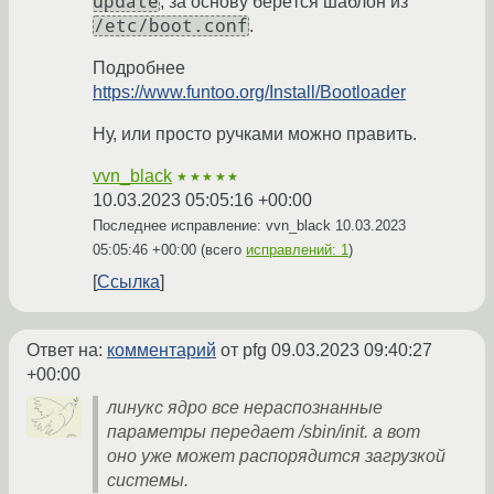
update
, за основу берётся шаблон из
/etc/boot.conf
.
Подробнее
https://www.funtoo.org/Install/Bootloader
Ну, или просто ручками можно править.
vvn_black
★★★★★
10.03.2023 05:05:16 +00:00
Последнее исправление: vvn_black
10.03.2023
05:05:46 +00:00
(всего
исправлений: 1
)
Ссылка
Ответ на:
комментарий
от pfg
09.03.2023 09:40:27
+00:00
линукс ядро все нераспознанные
параметры передает /sbin/init. а вот
оно уже может распорядится загрузкой
системы.