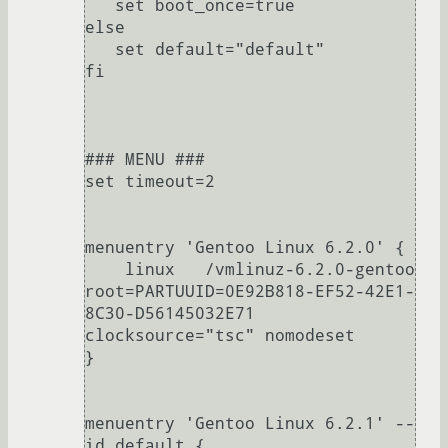
   set boot_once=true

else

   set default="default"

fi

### MENU ###

set timeout=2

menuentry 'Gentoo Linux 6.2.0' {

    linux   /vmlinuz-6.2.0-gentoo 
root=PARTUUID=0E92B818-EF52-42E1-
8C30-D56145032E71 
clocksource="tsc" nomodeset

}

menuentry 'Gentoo Linux 6.2.1' --
id default {
