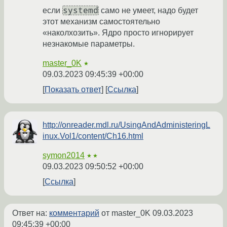
systemd
если
само не умеет, надо будет
этот механизм самостоятельно
«наколхозить». Ядро просто игнорирует
незнакомые параметры.
master_0K
★
09.03.2023 09:45:39 +00:00
Показать ответ
Ссылка
http://onreader.mdl.ru/UsingAndAdministeringL
inux.Vol1/content/Ch16.html
symon2014
★★
09.03.2023 09:50:52 +00:00
Ссылка
Ответ на:
комментарий
от master_0K
09.03.2023
09:45:39 +00:00