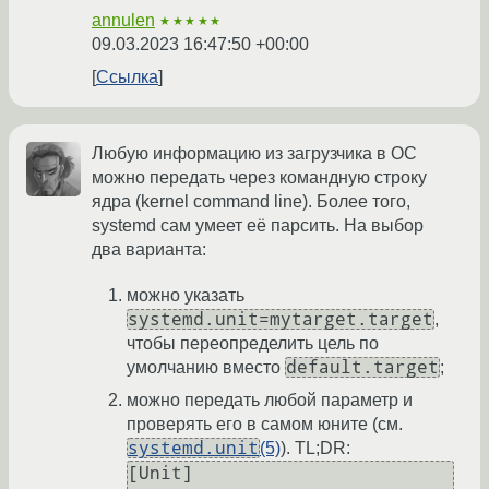
annulen
★★★★★
09.03.2023 16:47:50 +00:00
Ссылка
Любую информацию из загрузчика в ОС
можно передать через командную строку
ядра (kernel command line). Более того,
systemd сам умеет её парсить. На выбор
два варианта:
можно указать
systemd.unit=mytarget.target
,
чтобы переопределить цель по
default.target
умолчанию вместо
;
можно передать любой параметр и
проверять его в самом юните (см.
systemd.unit
(5)
). TL;DR:
[Unit]
