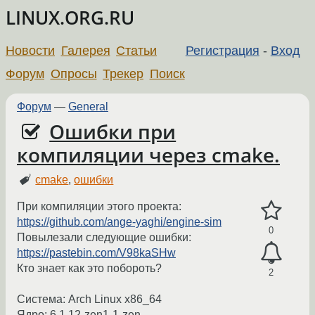
LINUX.ORG.RU
Новости
Галерея
Статьи
Регистрация
-
Вход
Форум
Опросы
Трекер
Поиск
Форум
—
General
Ошибки при
компиляции через cmake.
cmake
,
ошибки
При компиляции этого проекта:
https://github.com/ange-yaghi/engine-sim
0
Повылезали следующие ошибки:
https://pastebin.com/V98kaSHw
Кто знает как это побороть?
2
Система: Arch Linux x86_64
Ядро: 6.1.12-zen1-1-zen