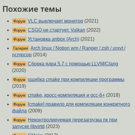
Похожие темы
VLC выключает монитор
(2021)
Форум
CSGO не стартует. Vulkan
(2022)
Форум
Установка anbox (Arch)
(2021)
Форум
Arch linux / Notion wm / Ranger / zsh / urxvt /
Галерея
ncmpcpp
(2014)
Сборка ядра 5.7 с помощью LLVM/Clang
Форум
(2020)
ошибка cmake при компиляции программы
Форум
(2019)
cmake, кросс-компиляция и gcc-6+
(2018)
Форум
[cmake] правило для компиляции конкретного
Форум
файла
(2009)
Неконтролируемая перезагрузка пк при
Форум
запуске libvirtd
(2023)