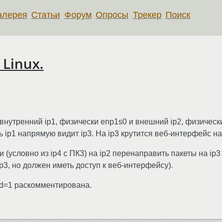
алерея
Статьи
Форум
Опросы
Трекер
Поиск
 Linux.
внутренний ip1, физически enp1s0 и внешний ip2, физически
 ip1 напрямую видит ip3. На ip3 крутится веб-интерфейс на
условно из ip4 с ПК3) на ip2 перенаправить пакеты на ip3 
p3, но должен иметь доступ к веб-интерфейсу).
ward=1 раскомментирована.