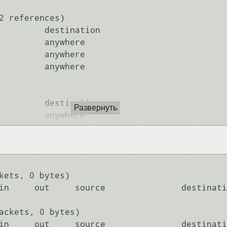
2 references)

         destination         

         anywhere            

         anywhere            

         anywhere            

         destination         

Развернуть
kets, 0 bytes)

ackets, 0 bytes)
