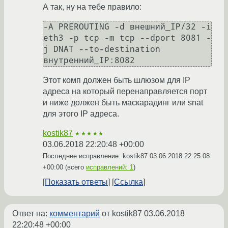
А так, ну на тебе правило:
-A PREROUTING -d внешний_IP/32 -i 
eth3 -p tcp -m tcp --dport 8081 -
j DNAT --to-destination 
Этот комп должен быть шлюзом для IP
адреса на который перенаправляется порт
и ниже должен быть маскарадинг или snat
для этого IP адреса.
kostik87
★★★★★
03.06.2018 22:20:48 +00:00
Последнее исправление: kostik87
03.06.2018 22:25:08
+00:00
(всего
исправлений: 1
)
Показать ответы
Ссылка
Ответ на:
комментарий
от kostik87
03.06.2018
22:20:48 +00:00