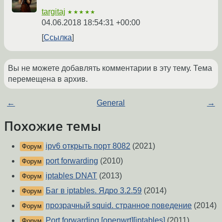
targitaj
★★★★★
04.06.2018 18:54:31 +00:00
Ссылка
Вы не можете добавлять комментарии в эту тему. Тема
перемещена в архив.
←
General
→
Похожие темы
ipv6 открыть порт 8082
(2021)
Форум
port forwarding
(2010)
Форум
iptables DNAT
(2013)
Форум
Баг в iptables. Ядро 3.2.59
(2014)
Форум
прозрачный squid. странное поведение
(2014)
Форум
Port forwarding [openwrt][iptables]
(2011)
Форум