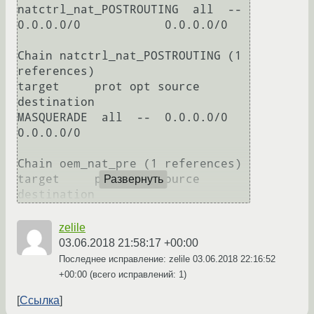
natctrl_nat_POSTROUTING  all  --  
0.0.0.0/0            0.0.0.0/0

Chain natctrl_nat_POSTROUTING (1 
references)

target     prot opt source               
destination

MASQUERADE  all  --  0.0.0.0/0            
0.0.0.0/0

Chain oem_nat_pre (1 references)

target     prot opt source               
Развернуть
destination
zelile
03.06.2018 21:58:17 +00:00
Последнее исправление: zelile
03.06.2018 22:16:52
+00:00
(всего исправлений: 1)
Ссылка