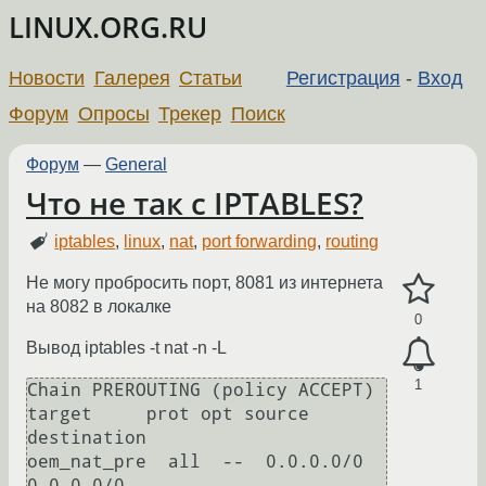
LINUX.ORG.RU
Новости
Галерея
Статьи
Регистрация
-
Вход
Форум
Опросы
Трекер
Поиск
Форум
—
General
Что не так с IPTABLES?
iptables
,
linux
,
nat
,
port forwarding
,
routing
Не могу пробросить порт, 8081 из интернета
на 8082 в локалке
0
Вывод iptables -t nat -n -L
1
Chain PREROUTING (policy ACCEPT)

target     prot opt source               
destination

oem_nat_pre  all  --  0.0.0.0/0            
0.0.0.0/0
