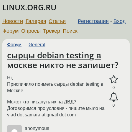
LINUX.ORG.RU
Новости
Галерея
Статьи
Регистрация
-
Вход
Форум
Опросы
Трекер
Поиск
Форум
—
General
сырцы debian testing в
москве никто не запишет?
Hi,
Приспичило поиметь сырцы debian testing в
0
Москве.
Может кто писануть их на ДВД?
0
Договоримся про условия - пишите мыло на
vlad dot samara at gmail dot com
anonymous