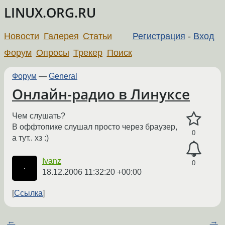
LINUX.ORG.RU
Новости
Галерея
Статьи
Регистрация
-
Вход
Форум
Опросы
Трекер
Поиск
Форум
—
General
Онлайн-радио в Линуксе
Чем слушать?
В оффтопике слушал просто через браузер,
0
а тут.. хз :)
Ivanz
0
18.12.2006 11:32:20 +00:00
Ссылка
←
→