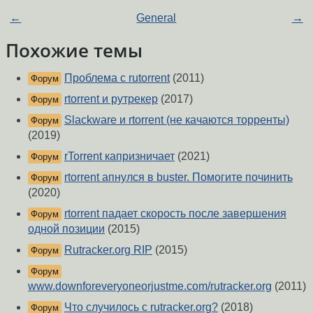
←
General
→
Похожие темы
Проблема с rutorrent
(2011)
Форум
rtorrent и рутрекер
(2017)
Форум
Slackware и rtorrent (не качаются торренты)
Форум
(2019)
rTorrent капризничает
(2021)
Форум
rtorrent апнулся в buster. Помогите починить
Форум
(2020)
rtorrent падает скорость после завершения
Форум
одной позиции
(2015)
Rutracker.org RIP
(2015)
Форум
Форум
www.downforeveryoneorjustme.com/rutracker.org
(2011)
Что случилось с rutracker.org?
(2018)
Форум