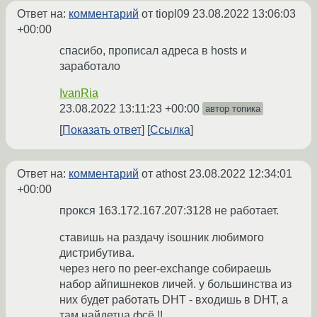
Ответ на:
комментарий
от tiopl09
23.08.2022 13:06:03
+00:00
спасибо, прописал адреса в hosts и
заработало
IvanRia
23.08.2022 13:11:23 +00:00
автор топика
Показать ответ
Ссылка
Ответ на:
комментарий
от athost
23.08.2022 12:34:01
+00:00
прокся 163.172.167.207:3128 не работает.
ставишь на раздачу isoшник любимого
дистрибутива.
через него по peer-exchange собираешь
набор айпишнеков личей. у большинства из
них будет работать DHT - входишь в DHT, а
там найдетца фсё !!