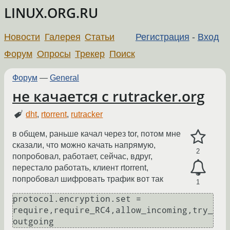
LINUX.ORG.RU
Новости
Галерея
Статьи
Регистрация
-
Вход
Форум
Опросы
Трекер
Поиск
Форум
—
General
не качается с rutracker.org
dht
,
rtorrent
,
rutracker
в общем, раньше качал через tor, потом мне
сказали, что можно качать напрямую,
2
попробовал, работает, сейчас, вдруг,
перестало работать, клиент rtorrent,
попробовал шифровать трафик вот так
1
protocol.encryption.set = 
require,require_RC4,allow_incoming,try_