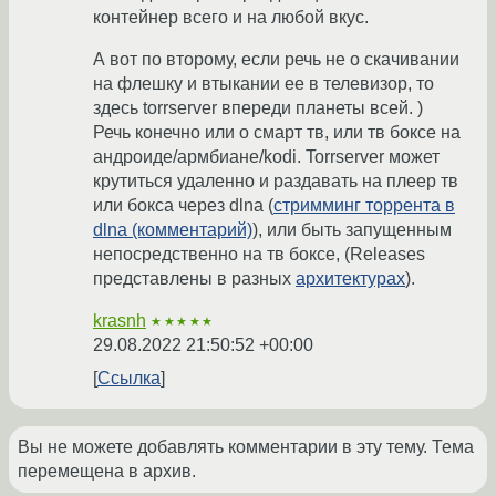
контейнер всего и на любой вкус.
А вот по второму, если речь не о скачивании
на флешку и втыкании ее в телевизор, то
здесь torrserver впереди планеты всей. )
Речь конечно или о смарт тв, или тв боксе на
андроиде/армбиане/kodi. Torrserver может
крутиться удаленно и раздавать на плеер тв
или бокса через dlna (
стримминг торрента в
dlna (комментарий)
), или быть запущенным
непосредственно на тв боксе, (Releases
представлены в разных
архитектурах
).
krasnh
★★★★★
29.08.2022 21:50:52 +00:00
Ссылка
Вы не можете добавлять комментарии в эту тему. Тема
перемещена в архив.