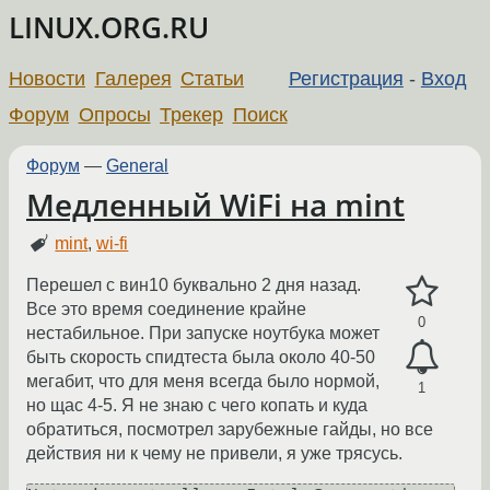
LINUX.ORG.RU
Новости
Галерея
Статьи
Регистрация
-
Вход
Форум
Опросы
Трекер
Поиск
Форум
—
General
Медленный WiFi на mint
mint
,
wi-fi
Перешел с вин10 буквально 2 дня назад.
Все это время соединение крайне
0
нестабильное. При запуске ноутбука может
быть скорость спидтеста была около 40-50
мегабит, что для меня всегда было нормой,
1
но щас 4-5. Я не знаю с чего копать и куда
обратиться, посмотрел зарубежные гайды, но все
действия ни к чему не привели, я уже трясусь.