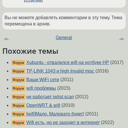
Вы не можете добавлять комментарии в эту тему. Тема
перемещена в архив.
←
General
→
Похожие темы
Xubuntu - отвалился wifi на нотбуке HP
(2017)
Форум
TP-LINK 1043 и high Invalid misc
(2016)
Форум
Ваши WiFi сети
(2011)
Форум
wifi проблемы
(2015)
Форум
не работает iwlist scan
(2012)
Форум
OpenWRT & wifi
(2010)
Форум
[wifi]Мало. Маловато будет!
(2011)
Форум
Wifi есть, но не заходит в интернет
(2022)
Форум