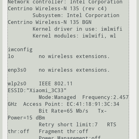
Network controller: Intel Corporation 
Centrino Wireless-N 135 (rev c4)

	Subsystem: Intel Corporation 
Centrino Wireless-N 135 BGN

	Kernel driver in use: iwlwifi

	Kernel modules: iwlwifi, wl

iwconfig

lo        no wireless extensions.

enp3s0    no wireless extensions.

wlp2s0    IEEE 802.11  
ESSID:"Xiaomi_3C33"  

          Mode:Managed  Frequency:2.457 
GHz  Access Point: EC:41:18:91:3C:34   

          Bit Rate=65 Mb/s   Tx-
Power=15 dBm   

          Retry short limit:7   RTS 
thr:off   Fragment thr:off

          Power Management:off
