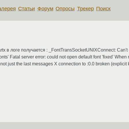
алерея
Статьи
Форум
Опросы
Трекер
Поиск
x в логе получается : _FontTransSocketUNIXConnect: Can't con
onts' Fatal server error: could not open default font 'fixed' When
, not just the last messages X connection to :0.0 broken (explicit