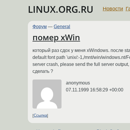
LINUX.ORG.RU
Новости
Г
Форум
—
General
помер xWin
который раз сдох у меня xWindows. после start
default font path 'unix/:-1,/mnt/win/windows.nt/F
server crash, please send the full server output
сделать ?
anonymous
07.11.1999 16:58:29 +00:00
Ссылка