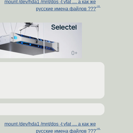
mount /dev/hda1 /mnt/dos -t vfat .... а как же
→
русские имена файлов ???
mount /dev/hda1 /mnt/dos -t vfat .... а как же
→
русские имена файлов ???