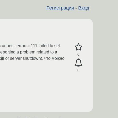
Регистрация
-
Вход
nect: errno = 111 failed to set
 reporting a problem related to a
0
 kill or server shutdown). что можно
0