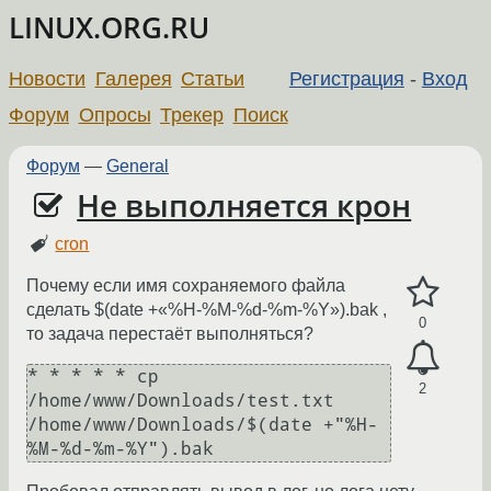
LINUX.ORG.RU
Новости
Галерея
Статьи
Регистрация
-
Вход
Форум
Опросы
Трекер
Поиск
Форум
—
General
Не выполняется крон
cron
Почему если имя сохраняемого файла
сделать $(date +«%H-%M-%d-%m-%Y»).bak ,
0
то задача перестаёт выполняться?
* * * * * cp 
2
/home/www/Downloads/test.txt 
/home/www/Downloads/$(date +"%H-
%M-%d-%m-%Y").bak