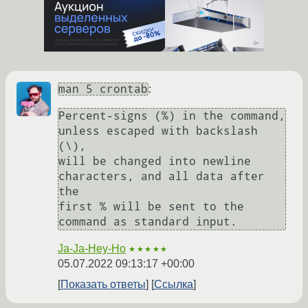
man 5 crontab
:
Percent-signs (%) in the command, 
unless escaped with backslash 
(\), 

will be changed into newline 
characters, and all data after 
the 

first % will be sent to the 
Ja-Ja-Hey-Ho
★★★★★
05.07.2022 09:13:17 +00:00
Показать ответы
Ссылка