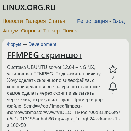
LINUX.ORG.RU
Новости
Галерея
Статьи
Регистрация
-
Вход
Форум
Опросы
Трекер
Поиск
Форум
—
Development
FFMPEG скриншот
Система UBUNTU server 12.04 + NGINX,
установлен FFMPEG. Подскажите причину.
0
Хочу сделать скриншот с видеофайла, с
консоли делается всё на ура, но если тоже
самое сделать через скрипт и вызывать
1
через клик, то результат нуль. Пример в php
файле: $cmd=«/root/ffmpeg/ffmpeg -i
/home/webmaster/www/VIDEO_TMP/d700e812b06fe7
e5c1c013155adbab36.mp4 -pix_fmt rgb24 -vframes 1 -
s 100x50