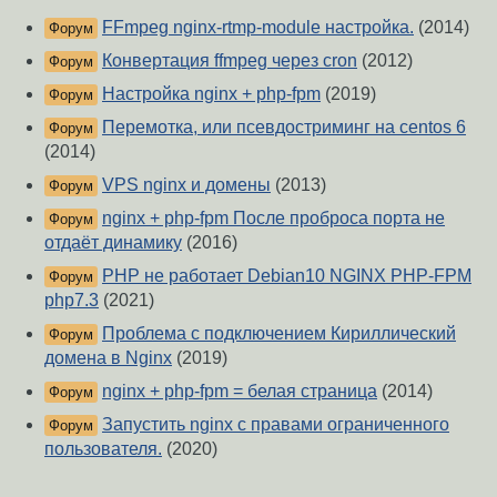
FFmpeg nginx-rtmp-module настройка.
(2014)
Форум
Конвертация ffmpeg через cron
(2012)
Форум
Настройка nginx + php-fpm
(2019)
Форум
Перемотка, или псевдостриминг на centos 6
Форум
(2014)
VPS nginx и домены
(2013)
Форум
nginx + php-fpm После проброса порта не
Форум
отдаёт динамику
(2016)
PHP не работает Debian10 NGINX PHP-FPM
Форум
php7.3
(2021)
Проблема с подключением Кириллический
Форум
домена в Nginx
(2019)
nginx + php-fpm = белая страница
(2014)
Форум
Запустить nginx с правами ограниченного
Форум
пользователя.
(2020)