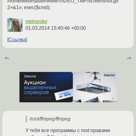
/home/webmaster/www/VIDEO_TMP/screenshot.gif
2>&1»; exec($cmd);
metrander
01.03.2014 15:40:46 +00:00
Ссылка
←
→
/root/ffmpeg/ffmpeg
У тебя все программы с root правами