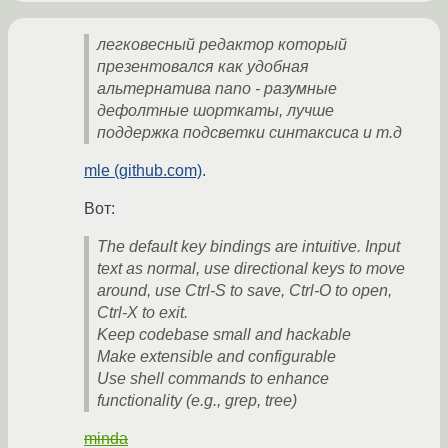
легковесный редактор который
презентовался как удобная
альтернатива nano - разумные
дефолтные шорткаты, лучше
поддержка подсветки синтаксиса и т.д
mle (github.com)
.
Вот:
The default key bindings are intuitive. Input
text as normal, use directional keys to move
around, use Ctrl-S to save, Ctrl-O to open,
Ctrl-X to exit.
Keep codebase small and hackable
Make extensible and configurable
Use shell commands to enhance
functionality (e.g., grep, tree)
minda