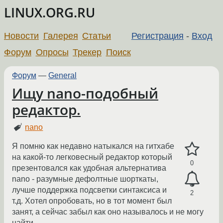
LINUX.ORG.RU
Новости
Галерея
Статьи
Регистрация
-
Вход
Форум
Опросы
Трекер
Поиск
Форум
—
General
Ищу nano-подобный
редактор.
nano
Я помню как недавно натыкался на гитхабе
на какой-то легковесный редактор который
0
презентовался как удобная альтернатива
nano - разумные дефолтные шорткаты,
лучше поддержка подсветки синтаксиса и
2
т.д. Хотел опробовать, но в тот момент был
занят, а сейчас забыл как оно называлось и не могу
найти.