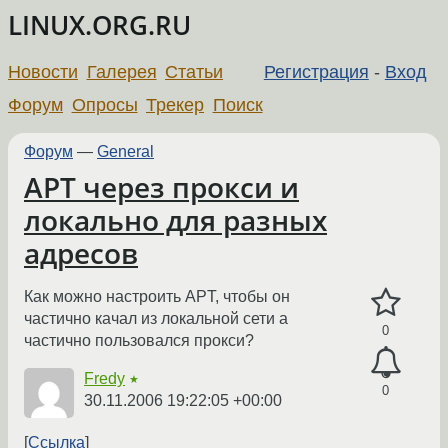
LINUX.ORG.RU
Новости
Галерея
Статьи
Регистрация
-
Вход
Форум
Опросы
Трекер
Поиск
Форум
—
General
APT через прокси и
локально для разных
адресов
Как можно настроить APT, чтобы он
частично качал из локальной сети а
0
частично пользовался прокси?
Fredy
★
0
30.11.2006 19:22:05 +00:00
Ссылка