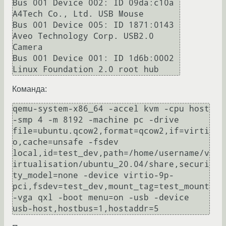
Bus 001 Device 002: ID 09da:c10a 
A4Tech Co., Ltd. USB Mouse

Bus 001 Device 005: ID 1871:0143 
Aveo Technology Corp. USB2.0 
Camera

Bus 001 Device 001: ID 1d6b:0002 
Команда:
qemu-system-x86_64 -accel kvm -cpu host 
-smp 4 -m 8192 -machine pc -drive 
file=ubuntu.qcow2,format=qcow2,if=virti
o,cache=unsafe -fsdev 
local,id=test_dev,path=/home/username/v
irtualisation/ubuntu_20.04/share,securi
ty_model=none -device virtio-9p-
pci,fsdev=test_dev,mount_tag=test_mount 
-vga qxl -boot menu=on -usb -device 