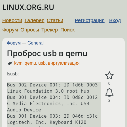
LINUX.ORG.RU
Новости
Галерея
Статьи
Регистрация
-
Вход
Форум
Опросы
Трекер
Поиск
Форум
—
General
Проброс usb в qemu
kvm
,
qemu
,
usb
,
виртуализация
lsusb:
0
Bus 002 Device 001: ID 1d6b:0003 
Linux Foundation 3.0 root hub

Bus 001 Device 004: ID 0d8c:0012 
2
C-Media Electronics, Inc. USB 
Audio Device

Bus 001 Device 003: ID 046d:c31c 
Logitech, Inc. Keyboard K120
