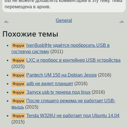
Вы не можете добавлять комментарии в эту тему. Тема
перемещена в архив.
←
General
→
Похожие темы
[xen][usb]Не удаётся пробросить USB в
Форум
гостевую систему
(2011)
LXC и проброс в контейнер USB устройства
Форум
(2025)
Pantech UM 150 на Debian Jessie
(2016)
Форум
adb не видит планшет
(2016)
Форум
Запуск usb tv тюнера под linux
(2016)
Форум
После спящего режима не работает USB-
Форум
мышь
(2015)
Tenda W326U не работает под Ubuntu 14.04
Форум
(2015)