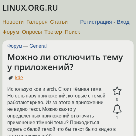
LINUX.ORG.RU
Новости
Галерея
Статьи
Регистрация
-
Вход
Форум
Опросы
Трекер
Поиск
Форум
—
General
Можно ли отключить тему
у приложений?
kde
Использую kde и arch. Стоит тёмная тема.
Но есть пару приложений, которые с темой
0
работают криво. Из за этого в приложении
не видно текст. Можно как-то у
определенных приложений отключить
1
применение тёмной темы? Приходиться
сидеть с белой темой что бы текст было видно в
этом приложении)))