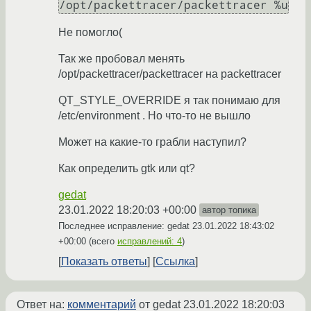
/opt/packettracer/packettracer %u
Не помогло(
Так же пробовал менять
/opt/packettracer/packettracer на packettracer
QT_STYLE_OVERRIDE я так понимаю для
/etc/environment . Но что-то не вышло
Может на какие-то грабли наступил?
Как определить gtk или qt?
gedat
23.01.2022 18:20:03 +00:00
автор топика
Последнее исправление: gedat
23.01.2022 18:43:02
+00:00
(всего
исправлений: 4
)
Показать ответы
Ссылка
Ответ на:
комментарий
от gedat
23.01.2022 18:20:03