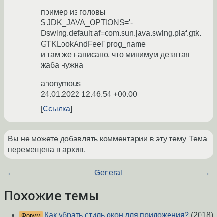
пример из головы
$ JDK_JAVA_OPTIONS='-
Dswing.defaultlaf=com.sun.java.swing.plaf.gtk.
GTKLookAndFeel' prog_name
и там же написано, что минимум девятая
жаба нужна
anonymous
24.01.2022 12:46:54 +00:00
Ссылка
Вы не можете добавлять комментарии в эту тему. Тема
перемещена в архив.
←
General
→
Похожие темы
Как убрать стиль окон для приложения?
(2018)
Форум