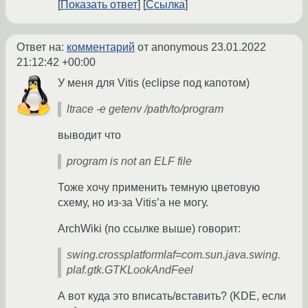
Показать ответ
Ссылка
Ответ на:
комментарий
от anonymous
23.01.2022
21:12:42 +00:00
У меня для Vitis (eclipse под капотом)
ltrace -e getenv /path/to/program
выводит что
program is not an ELF file
Тоже хочу применить темную цветовую
схему, но из-за Vitis’а не могу.
ArchWiki (по ссылке выше) говорит:
swing.crossplatformlaf=com.sun.java.swing.
plaf.gtk.GTKLookAndFeel
А вот куда это вписать/вставить? (KDE, если