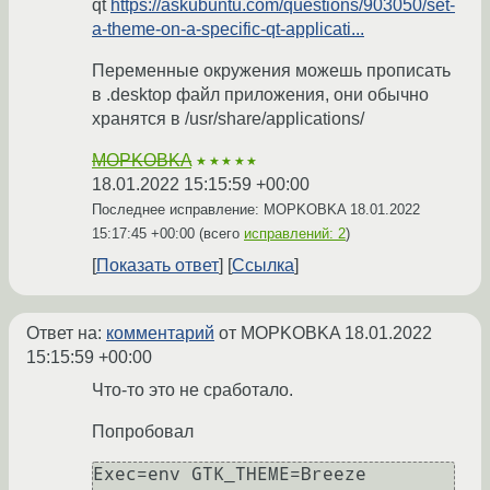
qt
https://askubuntu.com/questions/903050/set-
a-theme-on-a-specific-qt-applicati...
Переменные окружения можешь прописать
в .desktop файл приложения, они обычно
хранятся в /usr/share/applications/
MOPKOBKA
★★★★★
18.01.2022 15:15:59 +00:00
Последнее исправление: MOPKOBKA
18.01.2022
15:17:45 +00:00
(всего
исправлений: 2
)
Показать ответ
Ссылка
Ответ на:
комментарий
от MOPKOBKA
18.01.2022
15:15:59 +00:00
Что-то это не сработало.
Попробовал
Exec=env GTK_THEME=Breeze 