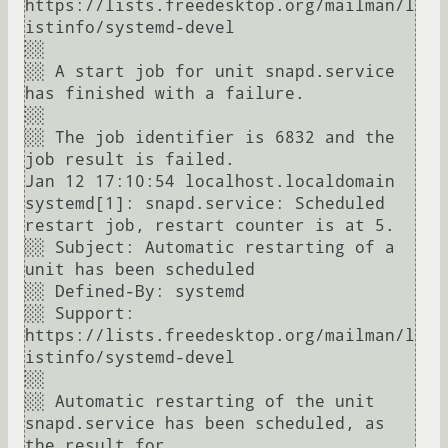
https://lists.freedesktop.org/mailman/l
istinfo/systemd-devel

░░ 

░░ A start job for unit snapd.service 
has finished with a failure.

░░ 

░░ The job identifier is 6832 and the 
job result is failed.

Jan 12 17:10:54 localhost.localdomain 
systemd[1]: snapd.service: Scheduled 
restart job, restart counter is at 5.

░░ Subject: Automatic restarting of a 
unit has been scheduled

░░ Defined-By: systemd

░░ Support: 
https://lists.freedesktop.org/mailman/l
istinfo/systemd-devel

░░ 

░░ Automatic restarting of the unit 
snapd.service has been scheduled, as 
the result for
