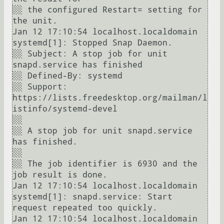
░░ the configured Restart= setting for 
the unit.

Jan 12 17:10:54 localhost.localdomain 
systemd[1]: Stopped Snap Daemon.

░░ Subject: A stop job for unit 
snapd.service has finished

░░ Defined-By: systemd

░░ Support: 
https://lists.freedesktop.org/mailman/l
istinfo/systemd-devel

░░ 

░░ A stop job for unit snapd.service 
has finished.

░░ 

░░ The job identifier is 6930 and the 
job result is done.

Jan 12 17:10:54 localhost.localdomain 
systemd[1]: snapd.service: Start 
request repeated too quickly.

Jan 12 17:10:54 localhost.localdomain 