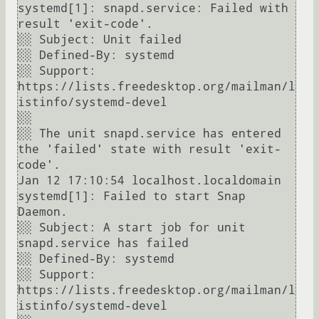
systemd[1]: snapd.service: Failed with 
result 'exit-code'.

░░ Subject: Unit failed

░░ Defined-By: systemd

░░ Support: 
https://lists.freedesktop.org/mailman/l
istinfo/systemd-devel

░░ 

░░ The unit snapd.service has entered 
the 'failed' state with result 'exit-
code'.

Jan 12 17:10:54 localhost.localdomain 
systemd[1]: Failed to start Snap 
Daemon.

░░ Subject: A start job for unit 
snapd.service has failed

░░ Defined-By: systemd

░░ Support: 
https://lists.freedesktop.org/mailman/l
istinfo/systemd-devel
