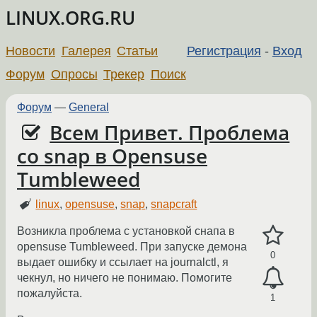
LINUX.ORG.RU
Новости
Галерея
Статьи
Регистрация
-
Вход
Форум
Опросы
Трекер
Поиск
Форум
—
General
Всем Привет. Проблема
со snap в Opensuse
Tumbleweed
linux
,
opensuse
,
snap
,
snapcraft
Возникла проблема с установкой снапа в
opensuse Tumbleweed. При запуске демона
0
выдает ошибку и ссылает на journalctl, я
чекнул, но ничего не понимаю. Помогите
пожалуйста.
1