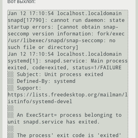
Вот выхлоп:
Jan 12 17:10:54 localhost.localdomain 
snapd[17790]: cannot run daemon: state 
startup errors: [cannot obtain snap-
seccomp version information: fork/exec 
/usr/libexec/snapd/snap-seccomp: no 
such file or directory]

Jan 12 17:10:54 localhost.localdomain 
systemd[1]: snapd.service: Main process 
exited, code=exited, status=1/FAILURE

░░ Subject: Unit process exited

░░ Defined-By: systemd

░░ Support: 
https://lists.freedesktop.org/mailman/l
istinfo/systemd-devel

░░ 

░░ An ExecStart= process belonging to 
unit snapd.service has exited.

░░ 

░░ The process' exit code is 'exited' 