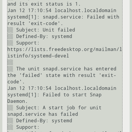
and its exit status is 1.

Jan 12 17:10:54 localhost.localdomain 
systemd[1]: snapd.service: Failed with 
result 'exit-code'.

░░ Subject: Unit failed

░░ Defined-By: systemd

░░ Support: 
https://lists.freedesktop.org/mailman/l
istinfo/systemd-devel

░░ 

░░ The unit snapd.service has entered 
the 'failed' state with result 'exit-
code'.

Jan 12 17:10:54 localhost.localdomain 
systemd[1]: Failed to start Snap 
Daemon.

░░ Subject: A start job for unit 
snapd.service has failed

░░ Defined-By: systemd

░░ Support: 