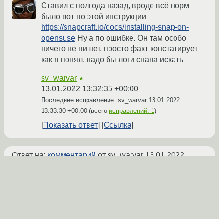
Ставил с полгода назад, вроде всё норм
было вот по этой инструкции
https://snapcraft.io/docs/installing-snap-on-
opensuse
Ну а по ошибке. Он там особо
ничего не пишет, просто факт констатирует
как я понял, надо бы логи снапа искать
sv_warvar
★
13.01.2022 13:32:35 +00:00
Последнее исправление: sv_warvar
13.01.2022
13:33:30 +00:00
(всего
исправлений: 1
)
Показать ответ
Ссылка
Ответ на:
комментарий
от sv_warvar
13.01.2022
13:32:35 +00:00
Я тоже по этой ставил. Не подскажешь где
найти логи?
zero_one_two