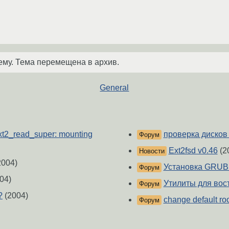
ему. Тема перемещена в архив.
General
ext2_read_super: mounting
проверка дисков
Форум
Ext2fsd v0.46
(2
Новости
2004)
Установка GRUB
Форум
04)
Утилиты для вос
Форум
?
(2004)
change default ro
Форум