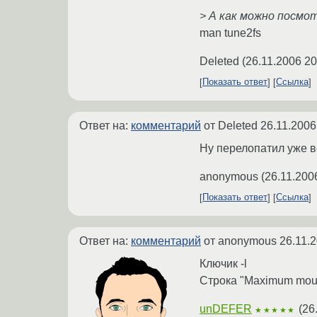
> А как можно посм
man tune2fs
Deleted
(
26.11.2006 20
Показать ответ
Ссылка
Ответ на:
комментарий
от Deleted
26.11.2006
Ну перелопатил уже ве
anonymous
(
26.11.200
Показать ответ
Ссылка
Ответ на:
комментарий
от anonymous
26.11.
Ключик -l
Строка "Maximum moun
unDEFER
(
26
★★★★★