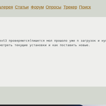
алерея
Статьи
Форум
Опросы
Трекер
Поиск
ext3 проверяются(пишется мол прошоло уже n загрузок и нуж
мотреть текущие установки и как поставить новые.