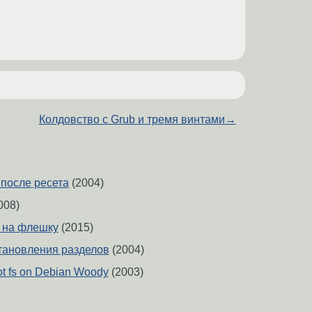
Колдовство с Grub и тремя винтами
→
 после ресета
(2004)
008)
 на флешку
(2015)
тановления разделов
(2004)
ot fs on Debian Woody
(2003)