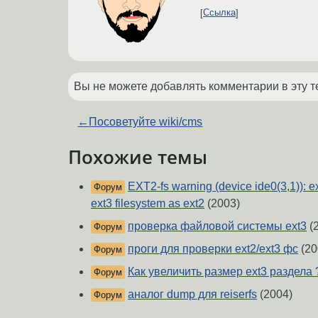
Ссылка
Вы не можете добавлять комментарии в эту т
←
Посоветуйте wiki/cms
Похожие темы
EXT2-fs warning (device ide0(3,1)): 
Форум
ext3 filesystem as ext2
(2003)
проверка файловой системы ext3
(
Форум
проги для проверки ext2/ext3 фс
(20
Форум
Как увеличить размер ext3 раздела 
Форум
аналог dump для reiserfs
(2004)
Форум