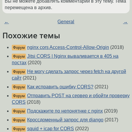
Вы не можете добавлять комментарии в эту тему. Тема
перемещена в архив.
←
General
→
Похожие темы
nginx cors Access-Control-Allow-Origin
(2018)
Форум
Jitsi CORS | Nginx вываливается в 405 на
Форум
постах
(2020)
Не могу сделать запрос через fetch на другой
Форум
сайт
(2021)
Как исправить ошибку CORS?
(2021)
Форум
Отправить POST на сервер и обойти проверку
Форум
CORS
(2018)
Подскажите по непонятнке с nginx
(2019)
Форум
Кроссдоменный запрос для django
(2017)
Форум
squid + icap for CORS
(2022)
Форум