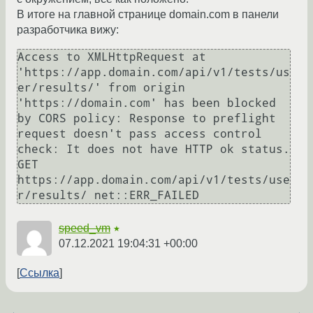
В итоге на главной странице domain.com в панели
разработчика вижу:
Access to XMLHttpRequest at 
'https://app.domain.com/api/v1/tests/us
er/results/' from origin 
'https://domain.com' has been blocked 
by CORS policy: Response to preflight 
request doesn't pass access control 
check: It does not have HTTP ok status.

GET 
https://app.domain.com/api/v1/tests/use
speed_vm
★
07.12.2021 19:04:31 +00:00
Ссылка
←
→