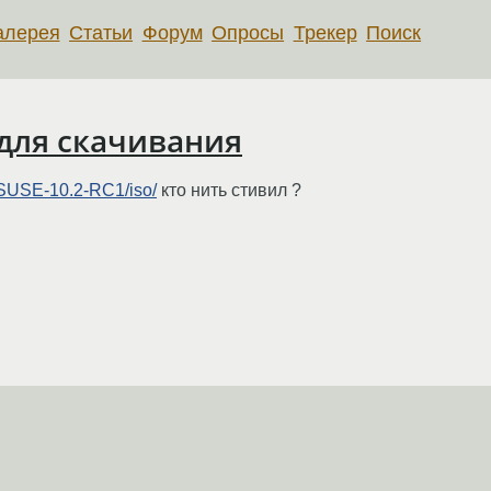
алерея
Статьи
Форум
Опросы
Трекер
Поиск
 для скачивания
enSUSE-10.2-RC1/iso/
кто нить стивил ?