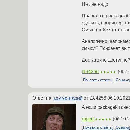
Нет, не надо.
Правило в packagekit 
сделать, например пр
Смысл тебе что-то за
Аналогично, например
смысл? Психанет, выт
Достаточно доступно
t184256
(
06.1
★★★★★
Показать ответы
Ссылка
Ответ на:
комментарий
от t184256
06.10.2021
А если packagekit сне
rupert
(
06.10.2
★★★★★
Показать ответы
Ссылка