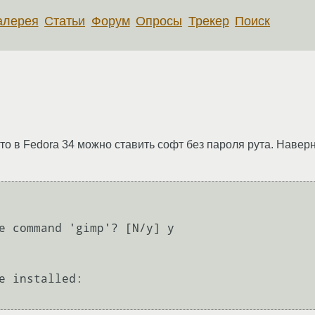
алерея
Статьи
Форум
Опросы
Трекер
Поиск
то в Fedora 34 можно ставить софт без пароля рута. Наверно
e command 'gimp'? [N/y] y

e installed:
