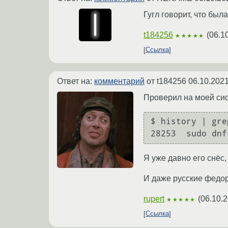
Гугл говорит, что был
t184256
(
06.1
★★★★★
Ссылка
Ответ на:
комментарий
от t184256
06.10.2021
Проверил на моей си
$ history | gre
Я уже давно его снёс,
И даже русские фед
rupert
(
06.10.2
★★★★★
Ссылка