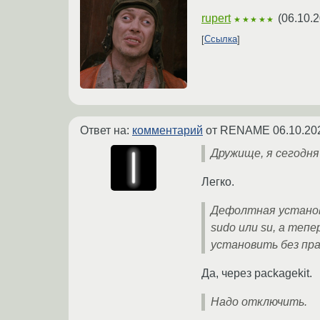
rupert
(
06.10.2
★★★★★
Ссылка
Ответ на:
комментарий
от RENAME
06.10.20
Дружище, я сегодня
Легко.
Дефолтная установ
sudo или su, а теп
установить без пра
Да, через packagekit.
Надо отключить.