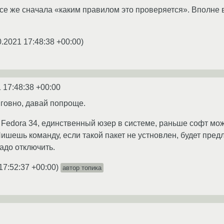
е же сначала «каким правилом это проверяется». Вполне во
0.2021 17:48:38 +00:00
)
 17:48:38 +00:00
 говно, давай попроще.
Fedora 34, единственный юзер в системе, раньше софт можн
 Пишешь команду, если такой пакет не устновлен, будет пред
адо отключить.
17:52:37 +00:00
)
автор топика