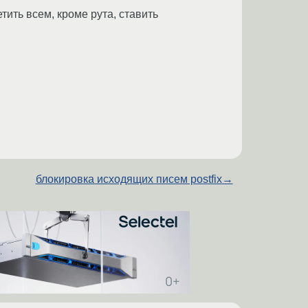
тить всем, кроме рута, ставить
блокировка исходящих писем postfix
→