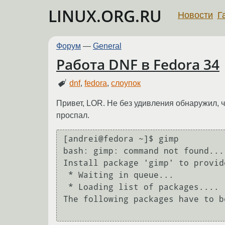
LINUX.ORG.RU
Новости
Г
Форум
—
General
Работа DNF в Fedora 34
dnf
,
fedora
,
слоупок
Привет, LOR. Не без удивления обнаружил, ч
проспал.
[andrei@fedora ~]$ gimp

bash: gimp: command not found...

Install package 'gimp' to provid
 * Waiting in queue... 

 * Loading list of packages.... 

The following packages have to b