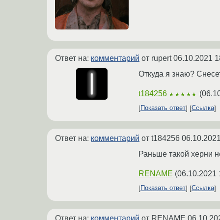
Ответ на:
комментарий
от rupert
06.10.2021 1
Откуда я знаю? Снесе
t184256
(
06.1
★★★★★
Показать ответ
Ссылка
Ответ на:
комментарий
от t184256
06.10.2021
Раньше такой херни н
RENAME
(
06.10.2021 
Показать ответ
Ссылка
Ответ на:
комментарий
от RENAME
06.10.20