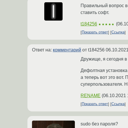
Правильный вопрос вс
ставить софт.
t184256
(
06.1
★★★★★
Показать ответ
Ссылка
Ответ на:
комментарий
от t184256
06.10.2021
Дружище, я сегодня в
Дефолтная установка 
а теперь вот это вот.
суперпользователя. Н
RENAME
(
06.10.2021 
Показать ответ
Ссылка
sudo без пароля?