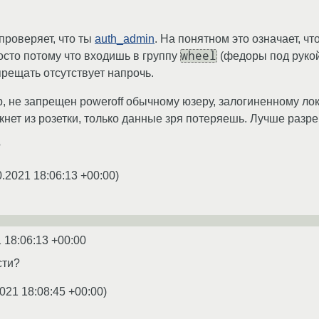
проверяет, что ты
auth_admin
. На понятном это означает, чт
wheel
осто потому что входишь в группу
(федоры под рукой 
прещать отсутствует напрочь.
, не запрещен poweroff обычному юзеру, залогиненному лок
кнет из розетки, только данные зря потеряешь. Лучше разр
?
0.2021 18:06:13 +00:00
)
 18:06:13 +00:00
сти?
021 18:08:45 +00:00
)