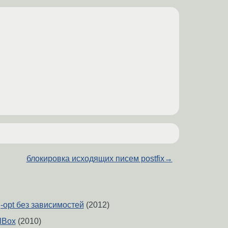
блокировка исходящих писем postfix
→
g-opt без зависимостей
(2012)
lBox
(2010)