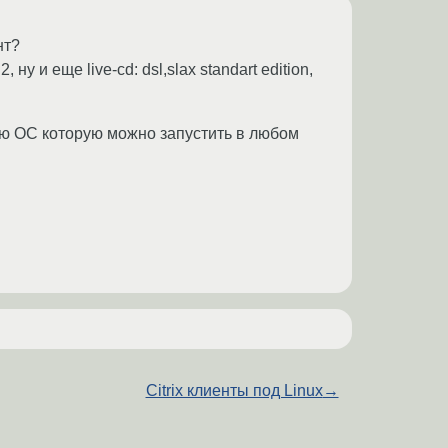
нт?
у и еще live-cd: dsl,slax standart edition,
юю ОС которую можно запустить в любом
Citrix клиенты под Linux
→