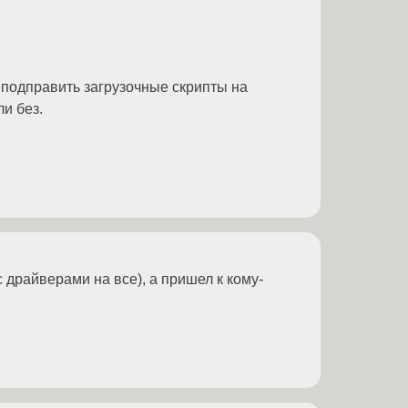
 подправить загрузочные скрипты на
и без.
с драйверами на все), а пришел к кому-