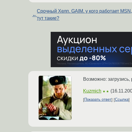
Срочный Хелп. GAIM. у кого работает MSN,
←
тут такие?
Возможно: загрузись, 
Kuzmich
(
16.11.20
★★
Показать ответ
Ссылка