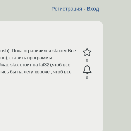
Регистрация
-
Вход
з usb). Пока ограничился slaxом.Все
бно), ставить программы
0
ас slax стоит на fat32),чтоб все
сь бы на лету, короче , чтоб все
0