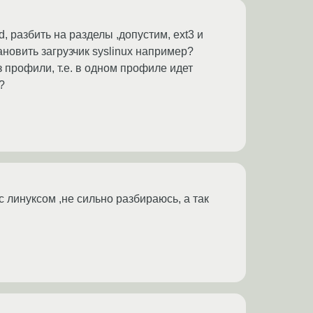
, разбить на разделы ,допустим, ext3 и
тановить загрузчик syslinux например?
з профили, т.е. в одном профиле идет
?
с линуксом ,не сильно разбираюсь, а так