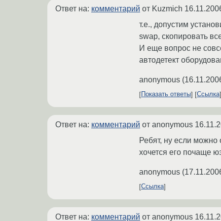
Ответ на:
комментарий
от Kuzmich
16.11.200
т.е., допустим устано
swap, скопировать все
И еще вопрос не совсе
автодетект оборудован
anonymous
(
16.11.200
Показать ответы
Ссылка
Ответ на:
комментарий
от anonymous
16.11.
Ребят, ну если можно 
хочется его почаще ю
anonymous
(
17.11.200
Ссылка
Ответ на:
комментарий
от anonymous
16.11.