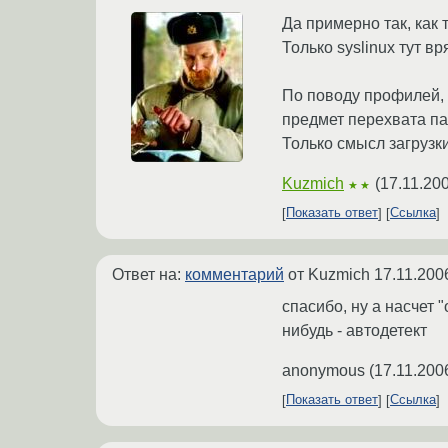
Да примерно так, как 
Только syslinux тут в
По поводу профилей, 
предмет перехвата па
Только смысл загрузк
Kuzmich
(
17.11.20
★★
Показать ответ
Ссылка
Ответ на:
комментарий
от Kuzmich
17.11.200
спасибо, ну а насчет 
нибудь - автодетект
anonymous
(
17.11.200
Показать ответ
Ссылка