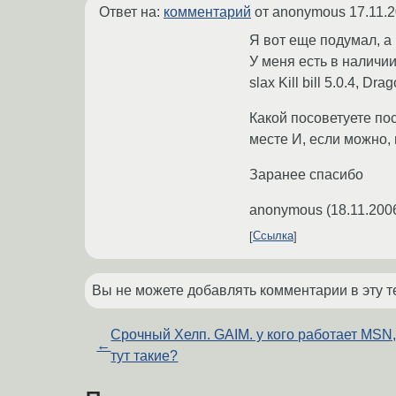
Ответ на:
комментарий
от anonymous
17.11.
Я вот еще подумал, а 
У меня есть в наличии:
slax Kill bill 5.0.4, D
Какой посоветуете по
месте И, если можно,
Заранее спасибо
anonymous
(
18.11.200
Ссылка
Вы не можете добавлять комментарии в эту т
Срочный Хелп. GAIM. у кого работает MSN,
←
тут такие?