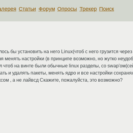
алерея
Статьи
Форум
Опросы
Трекер
Поиск
лось бы установить на него Linux(чтоб с него грузится чере
льзя менять настройки (в принципе возможно, но жутко неудо
л чтоб на винте были обычные linux разделы, со swap'ом(сейч
ь и удалять пакеты, менять ядро и все настройки сохраняли
сом , а не лайвсд Скажите, пожалуйста, это возможно?