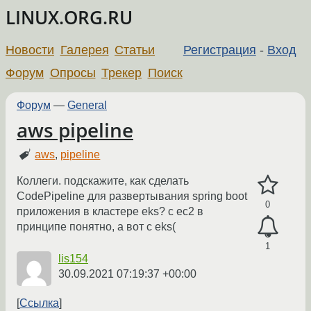
LINUX.ORG.RU
Новости
Галерея
Статьи
Регистрация
-
Вход
Форум
Опросы
Трекер
Поиск
Форум
—
General
aws pipeline
aws
,
pipeline
Коллеги. подскажите, как сделать
CodePipeline для развертывания spring boot
0
приложения в кластере eks? c ec2 в
принципе понятно, а вот с eks(
1
lis154
30.09.2021 07:19:37 +00:00
Ссылка