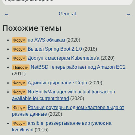
←
General
→
Похожие темы
по AWS облакам
(2020)
Форум
Вышел Spring Boot 2.1.0
(2018)
Форум
Доступ к мастерам Kubernetes'а
(2020)
Форум
NetBSD теперь работает под Amazon EC2
Новости
(2011)
Администрирование Ceph
(2020)
Форум
No EntityManager with actual transaction
Форум
available for current thread
(2020)
Разные роутеры в одном кластере выдают
Форум
разные данные
(2020)
ansible, развёртывание виртуалок на
Форум
kvm/libvirt
(2016)