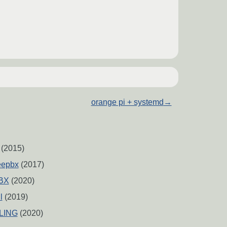
orange pi + systemd
→
(2015)
eepbx
(2017)
PBX
(2020)
l
(2019)
LLING
(2020)