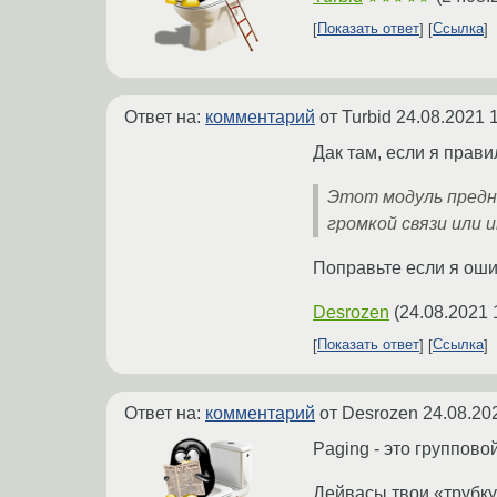
Показать ответ
Ссылка
Ответ на:
комментарий
от Turbid
24.08.2021 
Дак там, если я прав
Этот модуль предн
громкой связи или 
Поправьте если я оши
Desrozen
(
24.08.2021 
Показать ответ
Ссылка
Ответ на:
комментарий
от Desrozen
24.08.20
Paging - это группово
Дейвасы твои «трубку