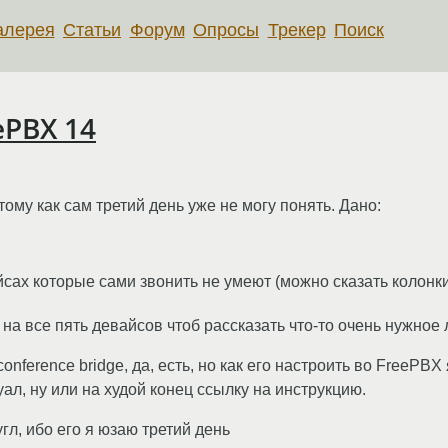
алерея
Статьи
Форум
Опросы
Трекер
Поиск
ePBX 14
ому как сам третий день уже не могу понять. Дано:
йсах которые сами звонить не умеют (можно сказать колонки
на все пять девайсов чтоб рассказать что-то очень нужное
onference bridge, да, есть, но как его настроить во FreePBX
л, ну или на худой конец ссылку на инструкцию.
угл, ибо его я юзаю третий день