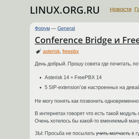
LINUX.ORG.RU
Новости
Г
Форум
—
General
Conference Bridge и Fre
asterisk
,
freepbx
День добрый. Прошу совета где почитать, пот
Asterisk 14 + FreePBX 14
5 SIP-extension’ов настроенных на дева
Не могу понять как позвонить одновременно 
В интернетах говорят что есть такой модуль c
Очень хотелось бы какой-то вменяемый мануа
ЗЫ: Просьба не посылать
учить матчасть
в г