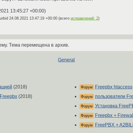
2021 13:45:27 +00:00
)
urbid
24.08.2021 13:47:19 +00:00
(всего
исправлений: 2
)
ему. Тема перемещена в архив.
w
General
ацией
(2018)
Freepbx htaccess
Форум
+Freepbx
(2018)
пользователи Fr
Форум
Установка Free
Форум
Freepbx + Firewal
Форум
FreePBX + A2BI
Форум