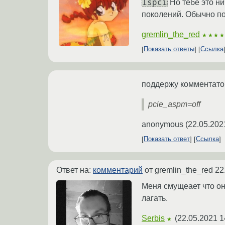
lspci
Но тебе это ни
поколений. Обычно п
gremlin_the_red
★★★
Показать ответы
Ссылка
поддержу комментатор
pcie_aspm=off
anonymous
(
22.05.202
Показать ответ
Ссылка
Ответ на:
комментарий
от gremlin_the_red
22
Меня смущеает что он
лагать.
Serbis
(
22.05.2021 1
★