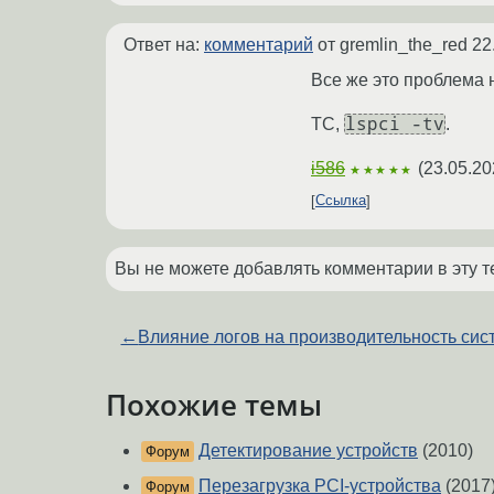
Ответ на:
комментарий
от gremlin_the_red
22
Все же это проблема 
lspci -tv
ТС,
.
i586
(
23.05.20
★★★★★
Ссылка
Вы не можете добавлять комментарии в эту т
←
Влияние логов на производительность си
Похожие темы
Детектирование устройств
(2010)
Форум
Перезагрузка PCI-устройства
(2017
Форум