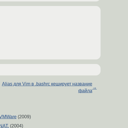
Alias для Vim в .bashrc кеширует название
→
файла
 VMWare
(2009)
NAT.
(2004)