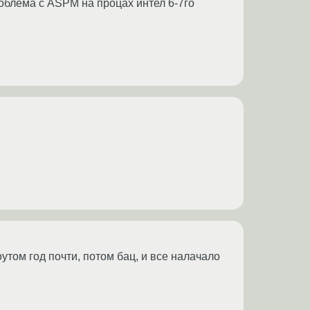
роблема с ASPM на процах интел 6-7го
том год почти, потом бац, и все налачало