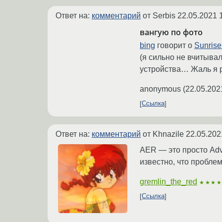
Ответ на:
комментарий
от Serbis
22.05.2021 
вангую по фото
bing
говорит о
Sunrise
(я сильно не вчитывал
устройства… Жаль я ра
anonymous
(
22.05.202
Ссылка
Ответ на:
комментарий
от Khnazile
22.05.202
AER — это просто Adva
известно, что пробле
gremlin_the_red
★★★
Ссылка