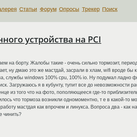
алерея
Статьи
Форум
Опросы
Трекер
Поиск
ного устройства на PCI
ем на борту. Жалобы такие - очень сильно тормозит, период
ет, ну дмаю это же мастдай, засрали в хлам, wifi вроде бы 
а, службы windows 100% cpu, 100% io. Ну подумал ладно фи
иск. Загружаюсь я в кубунту, тупит все до невозможности раб
нце из того что на фото, пополяющееся где-то приблизитель
ось что тормоза возникли одномоментно, т е в какой-то мо
аботу мастдая как впрочем и линукса. Вопроса два - как на
е чинить?