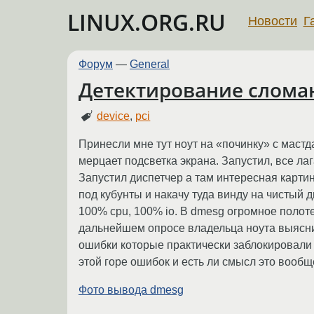
LINUX.ORG.RU
Новости
Г
Форум
—
General
Детектирование сломан
device
,
pci
Принесли мне тут ноут на «починку» с мастда
мерцает подсветка экрана. Запустил, все лага
Запустил диспетчер а там интересная картин
под кубунты и накачу туда винду на чистый д
100% cpu, 100% io. В dmesg огромное полоте
дальнейшем опросе владельца ноута выяснил
ошибки которые практически заблокировали р
этой горе ошибок и есть ли смысл это вообщ
Фото вывода dmesg