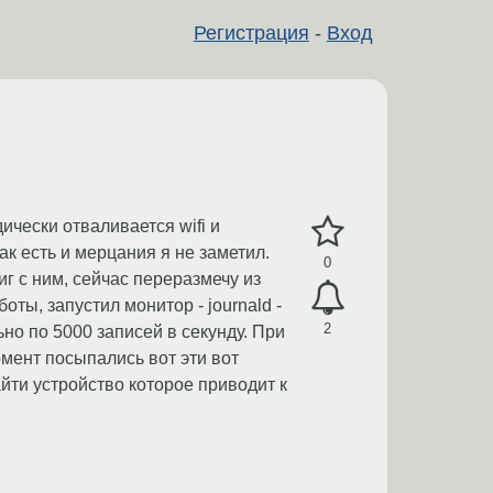
Регистрация
-
Вход
ически отваливается wifi и
как есть и мерцания я не заметил.
0
г с ним, сейчас переразмечу из
оты, запустил монитор - journald -
2
но по 5000 записей в секунду. При
мент посыпались вот эти вот
йти устройство которое приводит к