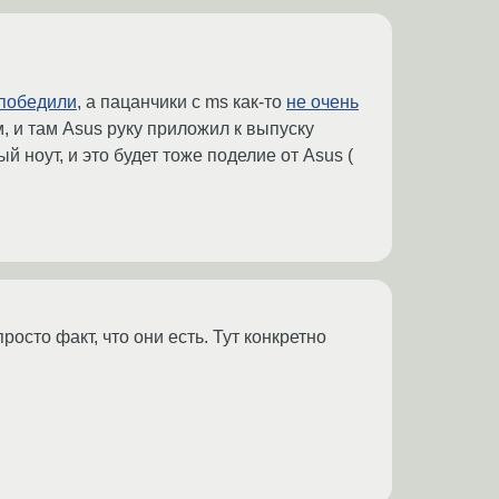
победили
, а пацанчики с ms как-то
не очень
м, и там Asus руку приложил к выпуску
 ноут, и это будет тоже поделие от Asus (
осто факт, что они есть. Тут конкретно