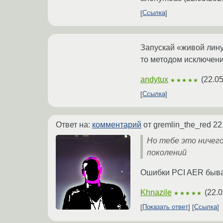
Ссылка
Запускай «живой линук
то методом исключения
andytux
(
22.05
★★★★★
Ссылка
Ответ на:
комментарий
от gremlin_the_red
22
Но тебе это ничего
поколений
Ошибки PCI AER быва
Khnazile
(
22.0
★★★★★
Показать ответ
Ссылка