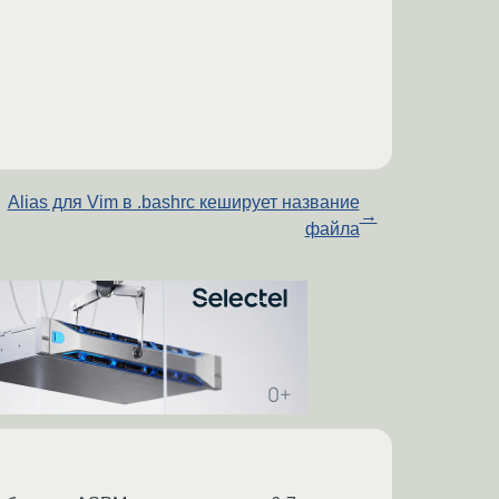
Alias для Vim в .bashrc кеширует название
→
файла