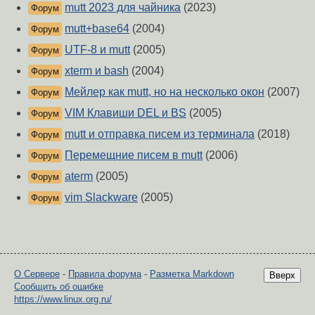
mutt 2023 для чайника
(2023)
Форум
mutt+base64
(2004)
Форум
UTF-8 и mutt
(2005)
Форум
xterm и bash
(2004)
Форум
Мейлер как mutt, но на несколько окон
(2007)
Форум
VIM Клавиши DEL и BS
(2005)
Форум
mutt и отправка писем из терминала
(2018)
Форум
Перемещние писем в mutt
(2006)
Форум
aterm
(2005)
Форум
vim Slackware
(2005)
Форум
О Сервере
-
Правила форума
-
Разметка Markdown
Вверх
Сообщить об ошибке
https://www.linux.org.ru/