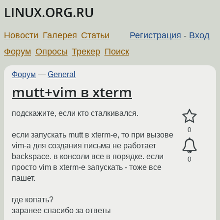
LINUX.ORG.RU
Новости
Галерея
Статьи
Регистрация
-
Вход
Форум
Опросы
Трекер
Поиск
Форум
—
General
mutt+vim в xterm
подскажите, если кто сталкивался.
0
если запускать mutt в xterm-е, то при вызове
vim-а для создания письма не работает
backspace. в консоли все в порядке. если
0
просто vim в xterm-е запускать - тоже все
пашет.
где копать?
заранее спасибо за ответы