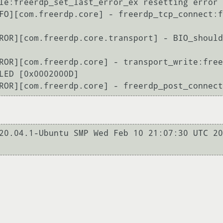
le:freerdp_set_last_error_ex resetting error 
FO][com.freerdp.core] - freerdp_tcp_connect:f
ROR][com.freerdp.core.transport] - BIO_should
ROR][com.freerdp.core] - transport_write:free
LED [0x0002000D]

20.04.1-Ubuntu SMP Wed Feb 10 21:07:30 UTC 20