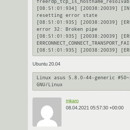
freerdp_tcp_is_hostname_resolvab
[08:51:01:934] [20038:20039] [IN
resetting error state

[08:51:01:935] [20038:20039] [ER
error 32: Broken pipe

[08:51:01:935] [20038:20039] [ER
ERRCONNECT_CONNECT_TRANSPORT_FAI
Ubuntu 20.04
Linux asus 5.8.0-44-generic #50~
mkaro
08.04.2021 05:57:30 +00:00