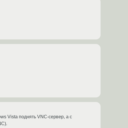
ws Vista поднять VNC-сервер, а с
NC).