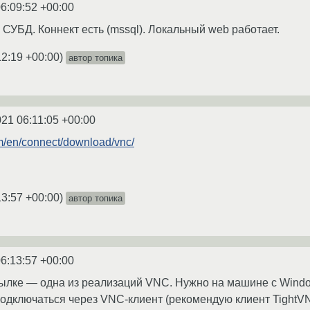
6:09:52 +00:00
 СУБД. Коннект есть (mssql). Локальный web работает.
12:19 +00:00
)
автор топика
021 06:11:05 +00:00
m/en/connect/download/vnc/
13:57 +00:00
)
автор топика
6:13:57 +00:00
ссылке — одна из реализаций VNC. Нужно на машине с Windo
дключаться через VNC-клиент (рекомендую клиент TightV