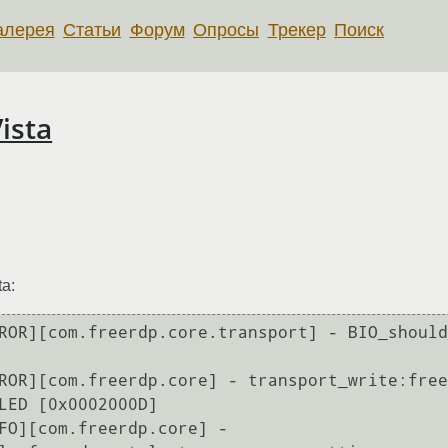
алерея
Статьи
Форум
Опросы
Трекер
Поиск
ista
a:
ROR][com.freerdp.core.transport] - BIO_should
ROR][com.freerdp.core] - transport_write:free
LED [0x0002000D]

FO][com.freerdp.core] - 