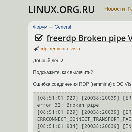
LINUX.ORG.RU
Новости
Г
Форум
—
General
freerdp Broken pipe V
rdp
,
remmina
,
vista
Добрый день!
Подскажите, как вылечить?
Ошибка соединения RDP (remmina) с ОС Vist
[08:51:01:929] [20038:20039] [ER
error 32: Broken pipe

[08:51:01:929] [20038:20039] [ER
ERRCONNECT_CONNECT_TRANSPORT_FAI
[08:51:01:934] [20038:20039] [IN