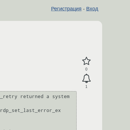
Регистрация
-
Вход
0
1
_retry returned a system 
rdp_set_last_error_ex 