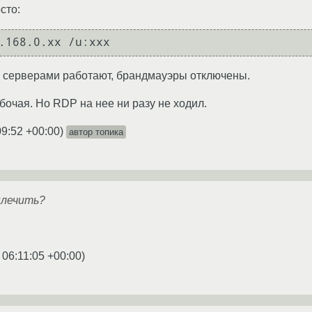
сто:
и серверами работают, брандмауэры отключены.
бочая. Но RDP на нее ни разу не ходил.
09:52 +00:00
)
автор топика
ылечить?
 06:11:05 +00:00
)