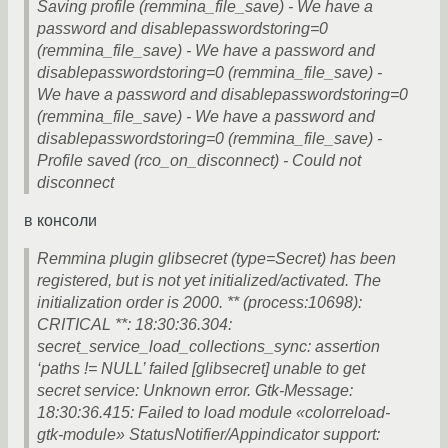
Saving profile (remmina_file_save) - We have a
password and disablepasswordstoring=0
(remmina_file_save) - We have a password and
disablepasswordstoring=0 (remmina_file_save) -
We have a password and disablepasswordstoring=0
(remmina_file_save) - We have a password and
disablepasswordstoring=0 (remmina_file_save) -
Profile saved (rco_on_disconnect) - Could not
disconnect
в консоли
Remmina plugin glibsecret (type=Secret) has been
registered, but is not yet initialized/activated. The
initialization order is 2000. ** (process:10698):
CRITICAL **: 18:30:36.304:
secret_service_load_collections_sync: assertion
‘paths != NULL’ failed [glibsecret] unable to get
secret service: Unknown error. Gtk-Message:
18:30:36.415: Failed to load module «colorreload-
gtk-module» StatusNotifier/Appindicator support: