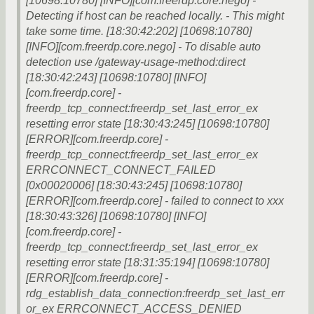
[10698:10780] [INFO][com.freerdp.core.nego] -
Detecting if host can be reached locally. - This might
take some time. [18:30:42:202] [10698:10780]
[INFO][com.freerdp.core.nego] - To disable auto
detection use /gateway-usage-method:direct
[18:30:42:243] [10698:10780] [INFO]
[com.freerdp.core] -
freerdp_tcp_connect:freerdp_set_last_error_ex
resetting error state [18:30:43:245] [10698:10780]
[ERROR][com.freerdp.core] -
freerdp_tcp_connect:freerdp_set_last_error_ex
ERRCONNECT_CONNECT_FAILED
[0x00020006] [18:30:43:245] [10698:10780]
[ERROR][com.freerdp.core] - failed to connect to ххх
[18:30:43:326] [10698:10780] [INFO]
[com.freerdp.core] -
freerdp_tcp_connect:freerdp_set_last_error_ex
resetting error state [18:31:35:194] [10698:10780]
[ERROR][com.freerdp.core] -
rdg_establish_data_connection:freerdp_set_last_err
or_ex ERRCONNECT_ACCESS_DENIED