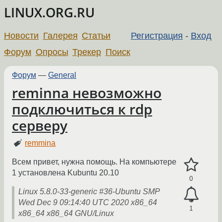
LINUX.ORG.RU
Новости
Галерея
Статьи
Регистрация
-
Вход
Форум
Опросы
Трекер
Поиск
Форум
—
General
reminna невозможно
подключиться к rdp
серверу
remmina
Всем привет, нужна помощь. На компьютере
1 установлена Kubuntu 20.10
0
Linux 5.8.0-33-generic #36-Ubuntu SMP
Wed Dec 9 09:14:40 UTC 2020 x86_64
1
x86_64 x86_64 GNU/Linux