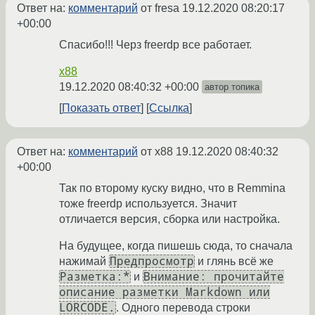
Ответ на:
комментарий
от fresa
19.12.2020 08:20:17
+00:00
Спасибо!!! Черз freerdp все работает.
x88
19.12.2020 08:40:32 +00:00
автор топика
Показать ответ
Ссылка
Ответ на:
комментарий
от x88
19.12.2020 08:40:32
+00:00
Так по второму куску видно, что в Remmina
тоже freerdp используется. Значит
отличается версия, сборка или настройка.
На будущее, когда пишешь сюда, то сначала
Предпросмотр
нажимай
и глянь всё же
Разметка:*
Внимание: прочитайте
и
описание разметки Markdown или
LORCODE.
. Одного перевода строки