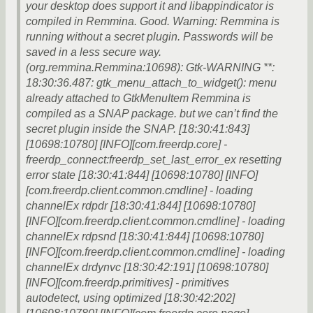
your desktop does support it and libappindicator is
compiled in Remmina. Good. Warning: Remmina is
running without a secret plugin. Passwords will be
saved in a less secure way.
(org.remmina.Remmina:10698): Gtk-WARNING **:
18:30:36.487: gtk_menu_attach_to_widget(): menu
already attached to GtkMenuItem Remmina is
compiled as a SNAP package. but we can’t find the
secret plugin inside the SNAP. [18:30:41:843]
[10698:10780] [INFO][com.freerdp.core] -
freerdp_connect:freerdp_set_last_error_ex resetting
error state [18:30:41:844] [10698:10780] [INFO]
[com.freerdp.client.common.cmdline] - loading
channelEx rdpdr [18:30:41:844] [10698:10780]
[INFO][com.freerdp.client.common.cmdline] - loading
channelEx rdpsnd [18:30:41:844] [10698:10780]
[INFO][com.freerdp.client.common.cmdline] - loading
channelEx drdynvc [18:30:42:191] [10698:10780]
[INFO][com.freerdp.primitives] - primitives
autodetect, using optimized [18:30:42:202]