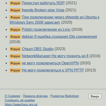
Перестал работать RDP
(2021)
Форум
freerdp Broken pipe Vista
(2021)
Форум
При подключении через xfreerdp из Ubuntu к
Форум
Windows Serv 2008 зависает.
(2020)
Pidgin подключение из Lync
(2018)
Форум
debian 9 ошибка создания l2tp соединения
Форум
(2018)
Отвал OBS Studio
(2023)
Форум
NetworkManager Не могу поднять wi-fi
(2016)
Форум
не могу подключиться OpenVPN
(2020)
Форум
Не могу подключиться к VPN PPTP
(2013)
Форум
О Сервере
-
Правила форума
-
Разметка Markdown
Вверх
Сообщить об ошибке
https://www.linux.org.ru/