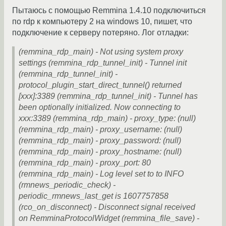
Пытаюсь с помощью Remmina 1.4.10 подключиться
по rdp к компьютеру 2 на windows 10, пишет, что
подключение к серверу потеряно. Лог отладки:
(remmina_rdp_main) - Not using system proxy
settings (remmina_rdp_tunnel_init) - Tunnel init
(remmina_rdp_tunnel_init) -
protocol_plugin_start_direct_tunnel() returned
[ххх]:3389 (remmina_rdp_tunnel_init) - Tunnel has
been optionally initialized. Now connecting to
ххх:3389 (remmina_rdp_main) - proxy_type: (null)
(remmina_rdp_main) - proxy_username: (null)
(remmina_rdp_main) - proxy_password: (null)
(remmina_rdp_main) - proxy_hostname: (null)
(remmina_rdp_main) - proxy_port: 80
(remmina_rdp_main) - Log level set to to INFO
(rmnews_periodic_check) -
periodic_rmnews_last_get is 1607757858
(rco_on_disconnect) - Disconnect signal received
on RemminaProtocolWidget (remmina_file_save) -