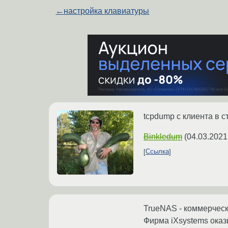
←
настройка клавиатуры
tcpdump с клиента в с
Binkledum
(
04.03.2021
Ссылка
TrueNAS - коммерческ
Фирма iXsystems оказ