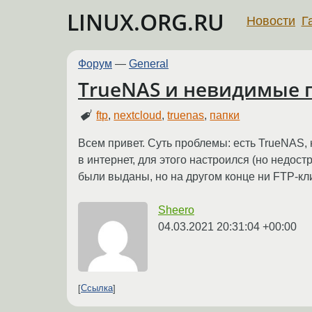
LINUX.ORG.RU
Новости
Г
Форум
—
General
TrueNAS и невидимые 
ftp
,
nextcloud
,
truenas
,
папки
Всем привет. Суть проблемы: есть TrueNAS, 
в интернет, для этого настроился (но недо
были выданы, но на другом конце ни FTP-кл
Sheero
04.03.2021 20:31:04 +00:00
Ссылка