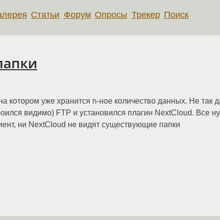
алерея
Статьи
Форум
Опросы
Трекер
Поиск
папки
на котором уже хранится n-ное количество данных. Не так 
строился видимо) FTP и установился плагин NextCloud. Все
иент, ни NextCloud не видят существующие папки